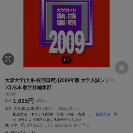
1
/
1
大阪大学(文系-後期日程) [2009年版 大学入試シリー
ズ] 赤本 教学社編集部
ストア
1,625
円
価格
（税込）
東京都は
200円
送料
（税込）（離島を除く）
配送方法
ネコポス[関東・関西・中部・九州・中国・四国地方は翌日到着(東北地方・新潟県・北海道・沖縄県は翌々日)]
配送方法一覧
条件により送料が異なる場合があります
0
件
8月15日（土）15時31分
終了予定
傷や汚れあり