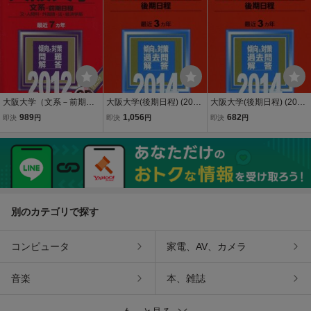
大阪大学（文系－前期日
大阪大学(後期日程) (2014
大阪大学(後期日程) (2014
程） (2012年版 大学入
年版 大学入試シリーズ)
年版 大学入試シリーズ)
989
1,056
682
即決
円
即決
円
即決
円
試シリーズ) 赤本 教学社
赤本 教学社編集部
赤本 教学社編集部
編集部
別のカテゴリで探す
コンピュータ
家電、AV、カメラ
音楽
本、雑誌