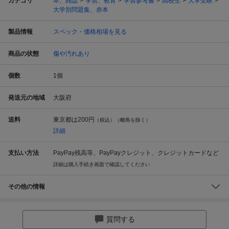
カテゴリ
本、雑誌
学習、教育
学習参考書
高校生
大学受験
大学別問題集、赤本
製品情報
スペック・価格相場を見る
商品の状態
傷や汚れあり
個数
1
個
発送元の地域
大阪府
送料
東京都は
200円
（税込）（離島を除く）
詳細
支払い方法
PayPay残高等、PayPayクレジット、クレジットカードなど
詳細は購入手続き画面で確認してください
その他の情報
質問する