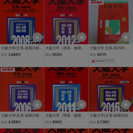
送料無料
大阪大学(文系-前期日程)
大阪大学（理系－後期日
大阪大学 文系 2025年版
2008年版 (大学入試シ
程） (2012年版 大学入
大学赤本シリーズ 108 教
1,660
653
947
即決
円
即決
円
即決
円
リーズ 86) 赤本 教学社編
試シリーズ) 赤本 教学社
学社
Yahoo!フリマ
集部
編集部
送料無料
大阪大学(文系-前期日程)
大阪大学（理系－後期日
大阪大学(文系-前期日程)
(2006年版 大学入試シリ
程） (2011年版 大学入
(2015年版大学入試シリー
4,369
640
2,738
即決
円
即決
円
即決
円
ーズ) 赤本 教学社編集部
試シリーズ) 赤本 教学社
ズ) 赤本 教学社編集部
編集部