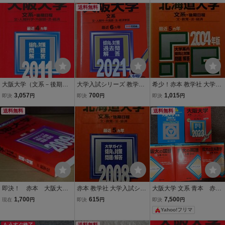
送料無料
大阪大学（文系－後期日
大学入試シリーズ 教学社
希少！赤本 教学社 大学入
程） (2011年版 大学入
大阪大学 文系 2021 赤本
試シリーズ4 2004年 北
3,057
700
1,015
即決
円
即決
円
即決
円
試シリーズ) 赤本 教学社
過去問
海道大学 文系-後期日程
編集部
送料無料
〔文・教育・法・経済〕
送料無料
最近5ヵ年 背焼け有
即決！ 赤本 大阪大
赤本 教学社 大学入試シリ
大阪大学 文系 青本 赤本
学 文系 後期 2009
ーズ4 2008年 北海道大
5冊セット 2023年版 教学
1,700
615
7,500
現在
円
即決
円
即決
円
教学社
学 文系-後期日程〔文・教
社 阪大の国語 英語 文系数
Yahoo!フリマ
育・法・経済〕最近5ヵ年
学
もうすぐ終了
送料無料