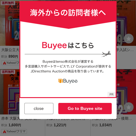
送料無料
送料無料
大阪公立大学 2023年版
＠★赤本・入試過去問★
赤本 教学社 大学入試シリ
赤本 大学入試シリーズ 11
広島大学 文系‐後期日程
ーズ5 2009年 北海道大
890
1,700
615
即決
円
即決
円
即決
円
1 教学社 文系 一般
（２０００年）★傾向と
学 理系-後期日程〔理・
Yahoo!フリマ
前期日程 過去問
対策☆シール
医・歯・薬・工・農・獣
医・水産〕最近5ヵ年
送料無料
close
Go to Buyee site
赤本 大阪大学 文系-前期
大阪大学(理系-後期日程)
大阪大学（理系－後期日
日程 2000年版／教学社
[2009年版 大学入試シリ
程） (2012年版 大学入
1,600
1,221
1,034
即決
円
即決
円
即決
円
【書き込み無し】大学受
ーズ] (大学入試シリーズ 8
試シリーズ) 赤本 教学社
Yahoo!フリマ
験／入試問題
9) 赤本 教学社編集部
編集部