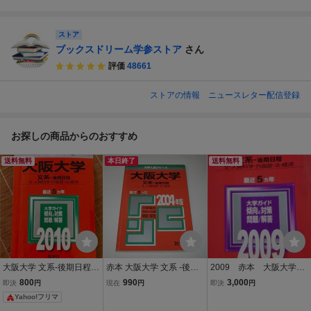
ストア
ブックスドリーム学参ストア
さん
評価
48661
ストアの情報
ニュースレター配信登録
お探しの商品からのおすすめ
送料無料
本日終了
送料無料
大阪大学 文系-後期日程 2
赤本 大阪大学 文系 -後期
2009 赤本 大阪大学
010年版 赤本 教学社 大学
日程- 2004年版 5ヵ年 / 大
文系 後期日程
800
990
3,000
即決
円
現在
円
即決
円
入試シリーズ
学入試シリーズ96 教学社
Yahoo!フリマ