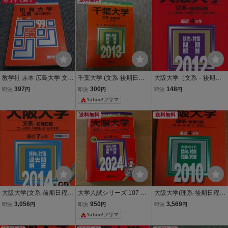
教学社 赤本 広島大学 文
千葉大学 (文系-後期日程)
大阪大学（文系－後期日
系-後期日程 1999年度 最
(2013年版 大学入試シリ
程） (2012年版 大学入
397
300
148
即決
円
即決
円
即決
円
近5ヵ年 大学入試シリー
ーズ) 赤本 教学社編集部
試シリーズ) 赤本 教学社
Yahoo!フリマ
ズ 020m6D
編集部
送料無料
送料無料
大阪大学(文系-前期日程)
大学入試シリーズ 107 大
大阪大学(理系-後期日程)
(2014年版 大学入試シリ
阪大学 文系 2024 教学社
[2010年版 大学入試シリ
3,056
950
3,569
即決
円
即決
円
即決
円
ーズ) 赤本 教学社編集部
赤本
ーズ] 赤本 教学社編集部
Yahoo!フリマ