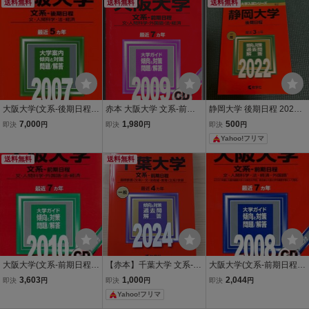
送料無料
送料無料
送料無料
大阪大学(文系-後期日程)
赤本 大阪大学 文系-前期
静岡大学 後期日程 2022
(2007年版 大学入試シリ
日程 2009年版 最近7カ年
年版 大学入試シリーズ 赤
7,000
1,980
500
即決
円
即決
円
即決
円
ーズ) 赤本 教学社編集部
英語リスニングCD付
本 教学社
Yahoo!フリマ
送料無料
送料無料
大阪大学(文系-前期日程)
【赤本】千葉大学 文系-前
大阪大学(文系-前期日程)
[2010年版 大学入試シリ
期日程 2024年版（大学入
2008年版 (大学入試シ
3,603
1,000
2,044
即決
円
即決
円
即決
円
ーズ] 赤本 教学社編集部
試シリーズ 教学社）
リーズ 86) 赤本 教学社編
Yahoo!フリマ
集部