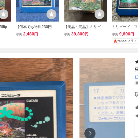
lipe
【何本でも送料230円！
【美品・完品】ミリピー
ミリピード フ
大昆虫の
出品多数】ミリピード 巨
ド 巨大昆虫の逆襲 ファ
2,480
39,800
9,800
円
円
円
即決
即決
即決
付
大昆虫の逆襲 ファミコン
ミコン FC コレクショ
Yahoo!フリマ
FC ソフト 霜3レ 動作確認
ン品 レトロゲーム フ
済み
ァミリーコンピュータ
ー コレクター引退