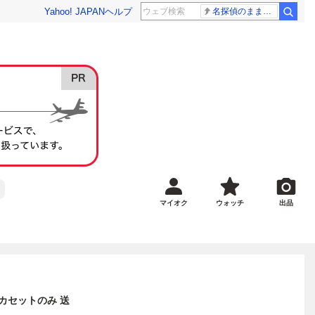
Yahoo! JAPAN
ヘルプ
名探偵のままでいて ナイナイ
マイオク
ウォッチ
出品
 カセットのみ 送