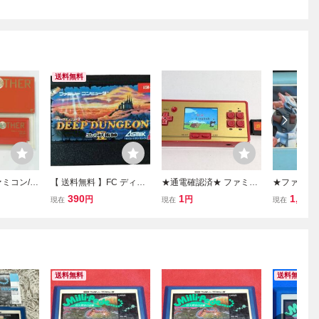
送料無料
ファミコン/動
【 送料無料 】FC ディー
★通電確認済★ ファミコ
★ファミコ
THER」
プダンジョンIV 黒の妖術
ン風 携帯ゲーム機 本体
のみ【ヴォ
390
1
1,078
円
円
現在
現在
現在
 カセッ
師 アスミック ASM-4D フ
カセット付 游 FC互換機
★
掃済 中
ァミコン ソフト カセット
中華ゲーム機 昭和レトロ
トロゲー
レトロゲーム 動作未確認
パチモノ 当時物 C60
送料無料
送料無料