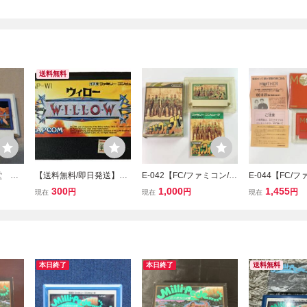
送料無料
堂 フ
【送料無料/即日発送】FC
E-042【FC/ファミコン/動
E-044【FC/
ト
ウィロー WILLOW カプコ
作確認済】「ファミコン
作確認済】「MO
300
1,000
1,455
円
円
円
現在
現在
現在
ン CAP-WI ファミコン カ
ウォーズ」箱・説明書
マザー 箱付き
セット ソフトのみ レトロ
付 カセット清掃済 中
ト美品！端子清
ゲーム 名作ARPG
古・現状品 レトロゲーム
古・現状品 レ
ム 糸井重里
本日終了
本日終了
送料無料