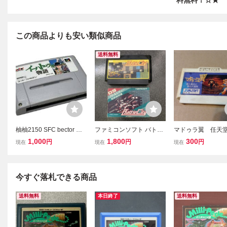
料無料！☆★
この商品よりも安い類似商品
送料無料
柚柚2150 SFC bector イ
ファミコンソフト バトル
マドゥラ翼 任天
ーハトーヴォ物語 スーパ
シティー カセット取説セ
ァミコン カセッ
1,000
1,800
300
円
円
円
現在
現在
現在
ーファミコン SHVC-H8
ット
ファミコンカセット 任天
堂 ゲームカセット テレビ
ゲーム
今すぐ落札できる商品
送料無料
本日終了
送料無料