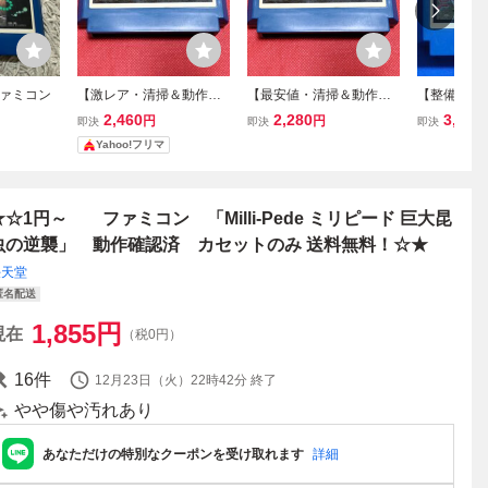
ァミコン
【激レア・清掃＆動作確
【最安値・清掃＆動作確
【整備済】
認済】FC ファミコン『ミ
認済】FC ファミコン『ミ
ード 巨大昆
2,460
2,280
3,500
円
円
即決
即決
即決
リピート 巨大昆虫の逆
リピート 巨大昆虫の逆
MILLIPE
Yahoo!フリマ
襲』 コレクター・マニ
襲』 コレクター・マニ
ア必見・まとめて・大量
ア必見・まとめて・大量
★☆1円～ ファミコン 「Milli-Pede ミリピード 巨大昆
虫の逆襲」 動作確認済 カセットのみ 送料無料！☆★
任天堂
匿名配送
1,855
円
現在
（税0円）
16
件
12月23日（火）22時42分
終了
やや傷や汚れあり
あなただけの特別なクーポンを受け取れます
詳細