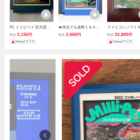
FC ミリピード 巨大昆虫
★何点でも送料１８５円
ファミコンソフト Mil
の逆襲 ファミコン ソフト
★ ミリピード 巨大昆虫の
de ミリピード 巨
2,150
2,680
33,800
円
円
円
即決
即決
即決
のみ Milli-Pede ATARI
逆襲 ファミコン タ7レ即
逆襲 HAL-ML 箱説
Yahoo!フリマ
Yahoo!フリマ
発送 FC ソフト 動作確認
済み