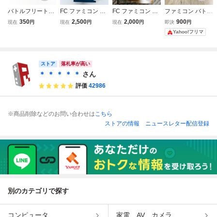
バトルフリート
FC ファミコン バ
FC ファミコン ナ
ファミコン バトル
【動作確認済】８
トルフリート ソフ
ムコ バトルフリー
フリート
350
2,500
2,000
900
現在
円
現在
円
現在
円
即決
円
本まで同梱可 簡
ト 箱説付 起動確
ト 箱説付 おま
Yahoo!フリマ
易清掃済 FC フ
認済
けでナムコハード
ァミコン
ケース用ケース付
き（取扱説明書は
ハードケースに入
ストア
落札率が高い
りません）
＊ ＊ ＊ ＊ ＊
さん
評価
42986
※商品削除などのお問い合わせは
こちら
ストアの情報
ニュースレター配信登録
別のカテゴリで探す
コンピュータ
家電、AV、カメラ