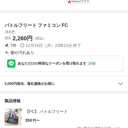
Yahoo!フリマ
易清掃済 FC フ
けでナムコハード
ー場所 ソフトのみ
ァミコン
ケース用ケース付
起動確認済
き（取扱説明書は
ハードケースに入
バトルフリート ファミコン FC
りません）
ストア
2,260
円
現在
（税込）
7
件
12月15日（月）22時12分
終了
傷や汚れあり
あなただけの特別なクーポンを受け取れます
詳細
5,000円相当、落札価格がお得に
製品情報
【FC】 バトルフリート
350
円〜