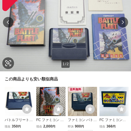
1
/
2
この商品よりも安い類似商品
送料無料
バトルフリート
FC ファミコン ナ
ファミコン バトル
FC ファミコンソ
【動作確認済】８
ムコ バトルフリー
フリート
フト SDバトル大
350
2,000
900
366
現在
円
現在
円
即決
円
現在
円
本まで同梱可 簡
ト 箱説付 おま
相撲 平成ヒーロ