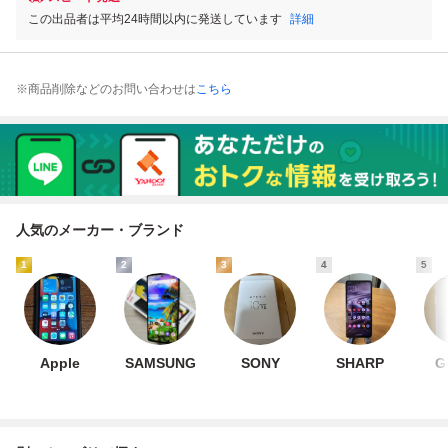
この出品者は平均24時間以内に発送しています
詳細
※商品削除などのお問い合わせは
こちら
人気のメーカー・ブランド
1
2
3
4
5
Apple
SAMSUNG
SONY
SHARP
G