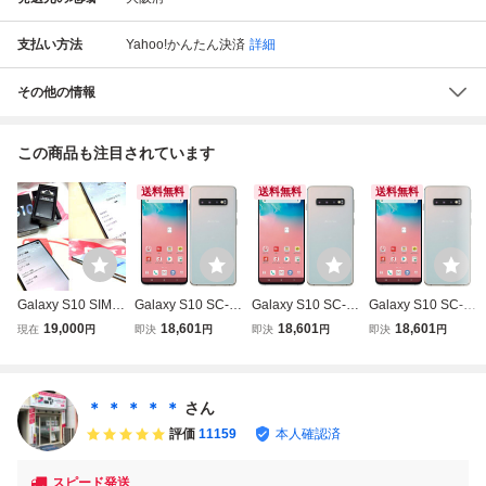
支払い方法
Yahoo!かんたん決済
詳細
その他の情報
この商品も注目されています
送料無料
送料無料
送料無料
Galaxy S10 SIMフ
Galaxy S10 SC-0
Galaxy S10 SC-0
Galaxy S10 SC-0
リー【付属品あ
3L[128GB] docom
3L[128GB] docom
3L[128GB] docom
19,000
18,601
18,601
18,601
現在
円
即決
円
即決
円
即決
円
り】
o プリズムホワイ
o プリズムホワイ
o プリズムホワイ
ト【安心保証】
ト【安心保証】
ト【安心保証】
＊ ＊ ＊ ＊ ＊
さん
評価
11159
本人確認済
スピード発送