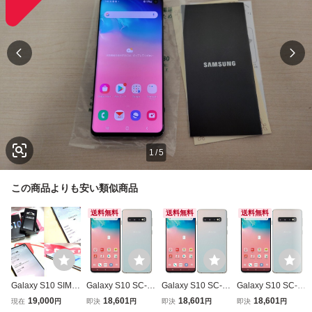
1
/
5
この商品よりも安い類似商品
送料無料
送料無料
送料無料
Galaxy S10 SIMフ
Galaxy S10 SC-0
Galaxy S10 SC-0
Galaxy S10 SC-0
リー【付属品あ
3L[128GB] docom
3L[128GB] docom
3L[128GB] docom
19,000
18,601
18,601
18,601
現在
円
即決
円
即決
円
即決
円
り】
o プリズムホワイ
o プリズムホワイ
o プリズムホワイ