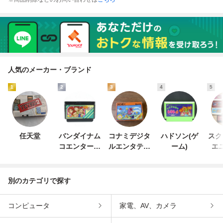
人気のメーカー・ブランド
1
2
3
4
5
任天堂
バンダイナム
コナミデジタ
ハドソン(ゲ
スク
コエンターテ
ルエンタテイ
ーム)
エ
インメント
ンメント
別のカテゴリで探す
コンピュータ
家電、AV、カメラ