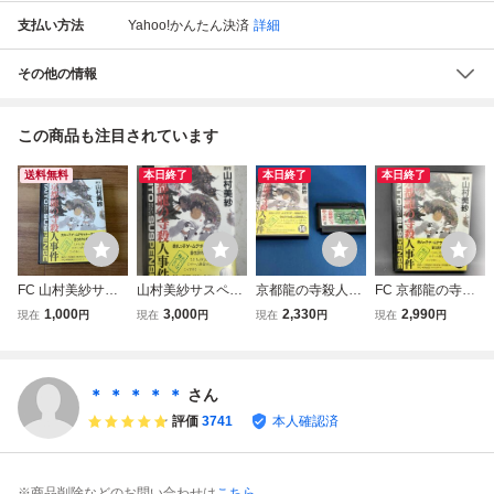
支払い方法
Yahoo!かんたん決済
詳細
その他の情報
この商品も注目されています
送料無料
本日終了
本日終了
本日終了
FC 山村美紗サス
山村美紗サスペン
京都龍の寺殺人事
FC 京都龍の寺殺
ペンス 京都龍の寺
ス京都龍の寺殺人
件
人事件
1,000
3,000
2,330
2,990
現在
円
現在
円
現在
円
現在
円
殺人事件 ファミコ
事件 ファミコン
ンソフト 箱
ソフト 解説パン
フレット付き タ
イトーファミリー
＊ ＊ ＊ ＊ ＊
さん
コンピューターソ
評価
3741
本人確認済
フト★Ｗ４５a260
7
※商品削除などのお問い合わせは
こちら