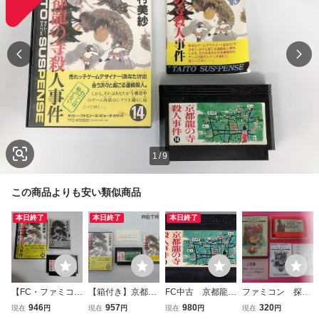
1
/
9
この商品よりも安い類似商品
本日終了
本日終了
本日終了
【FC・ファミコ
【箱付き】京都龍
FC中古 京都龍の
ファミコン 探偵
ン】 山村美紗サス
の寺殺人事件 ファ
寺殺人事件 【管
神宮寺三郎 横浜港
946
957
980
320
現在
円
現在
円
現在
円
現在
円
ペンス 京都龍の寺
ミコン FC
理番号：20082】
連続殺人事件