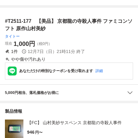
殺人事件 外箱あ
箱 説明書付属
り 取説あり
#T2511-177 【美品】 京都龍の寺殺人事件 ファミコンソ
フト 原作山村美紗
タイトー
1,000
円
現在
（税0円）
1
件
12月7日（日）21時11分
終了
やや傷や汚れあり
あなただけの特別なクーポンを受け取れます
詳細
5,000円相当、落札価格がお得に
製品情報
【FC】 山村美紗サスペンス 京都龍の寺殺人事件
946
円〜