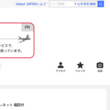
Yahoo! JAPAN
ヘルプ
山本里菜 離婚
マイオク
ウォッチ
出品
本テレネット 箱説付