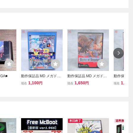
GA■
動作保証品 MD メガドラ
動作保証品 MD メガドラ
動作保証品 
イブ バーチャレーシング
イブ マスター・オブ・モ
イブ ヨーロ
1,100
1,650
1,100
円
円
現在
現在
現在
V.R. Virtua Racing 箱説ハ
ンスターズ 箱説付【10
ハガキ/マッ
ガキ付【10
本日終了
送料無料