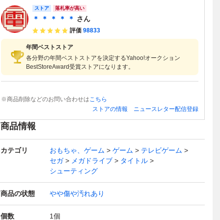
ストア
落札率が高い
＊ ＊ ＊ ＊ ＊
さん
評価
98833
年間ベストストア
各分野の年間ベストストアを決定するYahoo!オークション
BestStoreAward受賞ストアになります。
※商品削除などのお問い合わせは
こちら
ストアの情報
ニュースレター配信登録
商品情報
カテゴリ
おもちゃ、ゲーム
ゲーム
テレビゲーム
セガ
メガドライブ
タイトル
シューティング
商品の状態
やや傷や汚れあり
個数
1
個