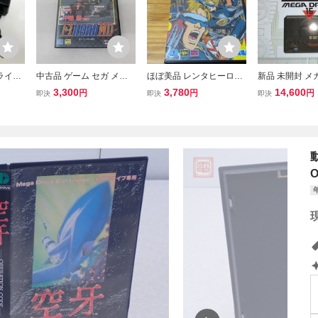
ドライブ
中古品 ゲーム セガ メガ
ほぼ美品 レンタヒーロ
新品 未開封 メ
ー (S
ドライブ ソフト 中嶋悟監
ー 箱説あり レトロフ
ミニ MEGA FRI
3,300
3,780
14,600
円
円
円
即決
即決
即決
mA 電源
修 F1 HERO MD 箱説付き
リークにて初期動作確認
BIT BY SEG
スターで
済み メガドライブ SEGA
ブソフト 40+
MD
臓 セガ ゲーム