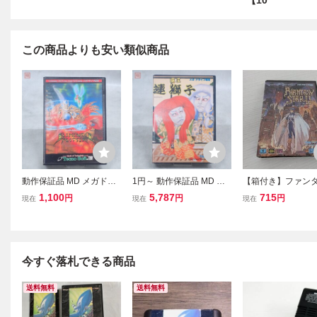
【10
この商品よりも安い類似商品
動作保証品 MD メガドラ
1円～ 動作保証品 MD メ
【箱付き】ファン
イブ エレメンタル マスタ
ガドライブ 魔王連獅子 箱
スター2 メガドライ
1,100
5,787
715
円
円
円
現在
現在
現在
ー 箱説付【10
説付【10
今すぐ落札できる商品
送料無料
送料無料