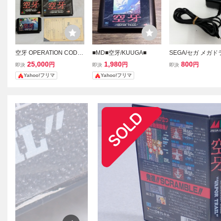
空牙 OPERATION CODE
■MD■空牙/KUUGA■
SEGA/セガ メガ
VAPOR TRAIL メガドラ
2 純正品ACアダプタ
25,000
1,980
800
円
円
円
即決
即決
即決
イブ 箱説ハガキ付
A-190A) 10V/850
Yahoo!フリマ
Yahoo!フリマ
ケーブル/MD2 テ
出力確認済み A6