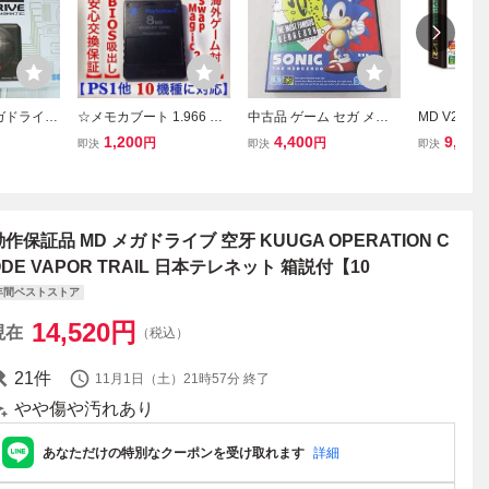
ガドライブ
☆メモカブート 1.966 PS
中古品 ゲーム セガ メガ
MD V2（
VE MD 16
2改造 メモリーカード PS
ドライブ ソフト ソニッ
ータブルMD
1,200
4,400
9,614
円
円
即決
即決
即決
A メガドライ
1 メガドライブ HDD ネッ
ク・ザ・ヘッジホッグ 箱
ンバスサー
2タイトル内
トワークアダプター メモ
説付き
換機）16
リーカード BIOS 吸い出
MD V2 -
し
動作保証品 MD メガドライブ 空牙 KUUGA OPERATION C
ODE VAPOR TRAIL 日本テレネット 箱説付【10
年間ベストストア
14,520
円
現在
（税込）
21
件
11月1日（土）21時57分
終了
やや傷や汚れあり
あなただけの特別なクーポンを受け取れます
詳細