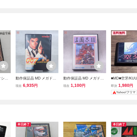
送料無料
タシー
動作保証品 MD メガドラ
動作保証品 MD メガドラ
■MD■空牙/KUU
ブ MD
イブ 007 死闘 JAMES BO
イブ 三國志II 箱説ハガキ
6,935
1,100
1,980
円
円
円
現在
現在
即決
ND THE DUEL 箱説ハガ
付【10
Yahoo!フリマ
キ付【10
本日終了
本日終了