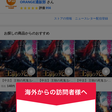
ORANGE通販部
さん
評価
956
ストアの情報
ニュースレター配信登録
お探しの商品からのおすすめ
【中古】 王朝の死鬼 [レン
【中古】 王朝の死鬼 [レン
【中古】 王朝の死鬼 [レン
タル落ち] [DVD]
タル落ち] [DVD]
タル落ち] [DVD]
140
135
135
現在
円
現在
円
現在
円