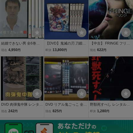
結婚できない男 全6巻セ
【DVD】鬼滅の刃 刀鍛冶
【中古】 FRINGE フリン
ット/DVD 中古 レンタル
の里編 1-6巻 全巻セット
ジ ファースト シーズン1
4,950
13,800
622
現在
円
即決
円
現在
円
落ち/阿部寛/夏川結衣/c78
アニメ レンタル落ち
(11巻セット) [レンタル落
84
ち] [DVD]
DVD 肉弾鬼中隊 レンタル
DVD リアル鬼ごっこ 全5
野獣死すべし レンタル落
落ち XXX05208
巻 ※ケース無し発送 レン
ち 中古 DVD
242
825
1,280
現在
円
現在
円
即決
円
タル落ち ZII1862