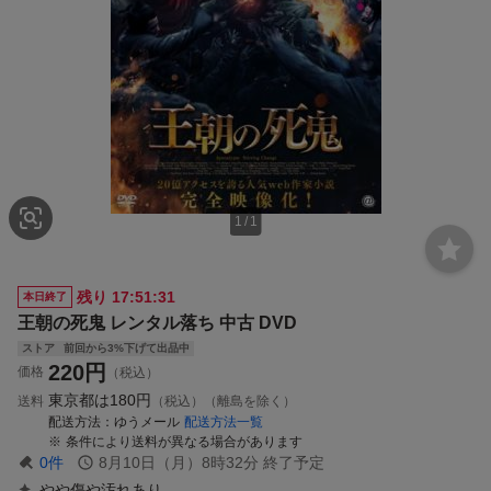
1
/
1
残り
17:51:31
本日終了
王朝の死鬼 レンタル落ち 中古 DVD
ストア
前回から3%下げて出品中
220
円
価格
（税込）
東京都は
180円
送料
（税込）（離島を除く）
配送方法
ゆうメール
配送方法一覧
条件により送料が異なる場合があります
0
件
8月10日（月）8時32分
終了予定
やや傷や汚れあり