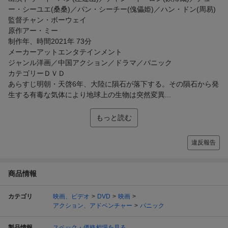
ー・シーユエ(桑桑)／パン・シーチー(傀儡姫)／ハン・ドン(周易)
監督チャン・ボーウェイ
原作アー・ミー
制作年、時間2021年 73分
メーカーアットエンタテインメント
ジャンル洋画／中国アクション／ドラマ／パニック
カテゴリーＤＶＤ
あらすじ明朝・天啓6年、大陸に隕石が落下する。その隕石から発
生する有毒な気体により地球上の生物は突然変異...
もっと読む
違反報告
商品情報
カテゴリ
映画、ビデオ
DVD
映画
アクション、アドベンチャー
パニック
製品情報
スペック・価格相場を見る