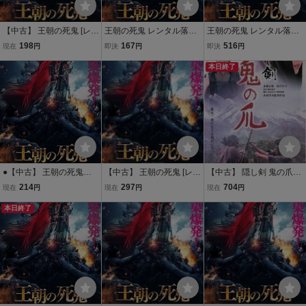
【中古】 王朝の死鬼 [レン
王朝の死鬼 レンタル落ち
王朝の死鬼 レンタル落ち
タル落ち] [DVD]
中古 DVD
中古 DVD
198
167
516
現在
円
即決
円
即決
円
本日終了
●【中古】 王朝の死鬼
【中古】 王朝の死鬼 [レン
【中古】 隠し剣 鬼の爪
【字幕】 [レンタル落ち]
タル落ち] [DVD]
[レンタル落ち] [DVD]
214
297
704
現在
円
現在
円
現在
円
[DVD]
本日終了