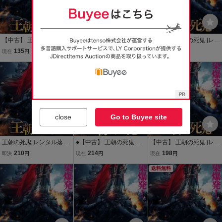
【中古】 王朝の死鬼 [レン
【中古】 王朝の死鬼 [レン
【中古】 王朝の死鬼 [レン
タル落ち] [DVD]
タル落ち] [DVD]
タル落ち] [DVD]
135
135
480
現在
円
現在
円
現在
円
もうすぐ終了
close
Go to Buyee site
王朝の死鬼 レンタル落ち
●【中古】 王朝の死鬼
【中古】 王朝の死鬼 [レン
中古 DVD
【字幕】 [レンタル落ち]
タル落ち] [DVD]
210
214
198
即決
円
現在
円
現在
円
[DVD]
送料無料