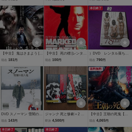
落ち 中古 ZBB00596
4 DVD レンタル落ち 中国
愛は死にますか」（全 2
ドラマ リー・ズーシュエ
巻）送料 140/180/185/19
本日終了
ン リウ・ルンナン
0/230 円
【中古】 鬼はさまよう [レ
【中古】 死の標 [レンタル
）DVD レンタル落ち
ンタル落ち] [DVD]
落ち] [DVD]
７８DAYS
181
100
790
現在
円
現在
円
現在
円
送料無料
DVD スノーマン 雪闇の殺
ジャンク 死と惨劇＋2 死
【中古】王朝の死鬼【レ
人鬼 レンタル落ち XXX03
の儀式 レンタル落ちDV
ンタル落ちDVD】
143
4,500
4,065
現在
円
即決
円
現在
円
842
D ホラー ドキュメント
本日終了
本日終了