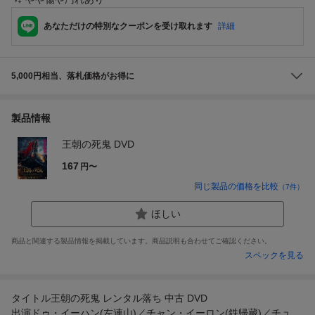
あなただけの特別なクーポンを受け取れます
詳細
5,000円相当、落札価格がお得に
製品情報
王朝の死鬼 DVD
167
円〜
同じ製品の価格を比較
（
7
件）
ほしい
商品と関連する製品情報を掲載しています。商品説明も合わせてご確認ください。
スペックを見る
タイトル王朝の死鬼 レンタル落ち 中古 DVD
出演ドゥ・イーハン(左連山)／チャン・イーロン(鉄帰藏)／チュ