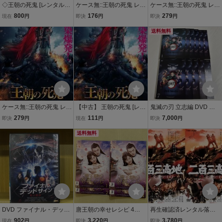
◇王朝の死鬼 [レンタル落
ケース無::王朝の死鬼 レン
ケース無::王朝の死鬼 レン
ち]/ATVD20371
タル落ち 中古 DVD
タル落ち 中古 DVD
800
176
279
現在
円
即決
円
即決
円
送料無料
ケース無::王朝の死鬼 レン
【中古】 王朝の死鬼 [レン
鬼滅の刃 立志編 DVD 全
タル落ち 中古 DVD
タル落ち] [DVD]
巻セット 1〜11巻 レンタ
279
111
7,000
即決
円
現在
円
即決
円
ル落ち
送料無料
DVD ファイナル・デッド
唐王朝の幸せレシピ 4巻
再生確認済レンタル落ち
サイン 死の刻印 レンタル
全巻セット 管理番号2943
DVD「ドラマ 二百三高地
902
3,220
3,780
現在
円
即決
円
即決
円