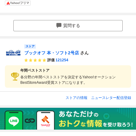
ン3 異界のプリン
ジン
の竜騎士 説明書の
Yahoo!フリマ
セス
み
質問する
ストア
ブックオフ 本・ソフト2号店
さん
評価
121254
年間ベストストア
各分野の年間ベストストアを決定するYahoo!オークション
BestStoreAward受賞ストアになります。
ストアの情報
ニュースレター配信登録