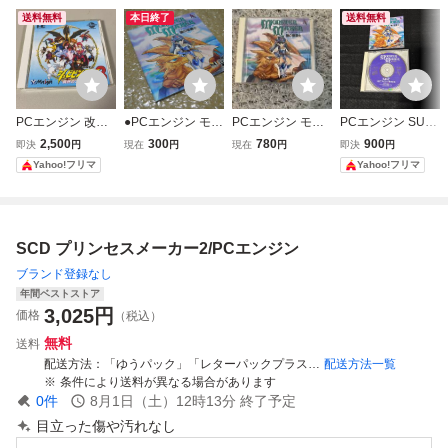
送料無料
本日終了
送料無料
PCエンジン 改造
●PCエンジン モン
PCエンジン モン
PCエンジン SUP
町人シュビビンマ
スターメーカー闇
スターメーカー
ER CD-ROM2 モ
2,500
300
780
900
即決
円
現在
円
現在
円
即決
円
ン3 異界のプリン
の竜騎士 説明書の
ンスターメーカー
Yahoo!フリマ
Yahoo!フリマ
セス
み
闇の竜騎士
SCD プリンセスメーカー2/PCエンジン
ブランド登録なし
年間ベストストア
3,025
円
価格
（税込）
無料
送料
配送方法
「ゆうパック」「レターパックプラス」「ゆうパケット」又は「ゆうメール」
配送方法一覧
条件により送料が異なる場合があります
0
件
8月1日（土）12時13分
終了予定
目立った傷や汚れなし