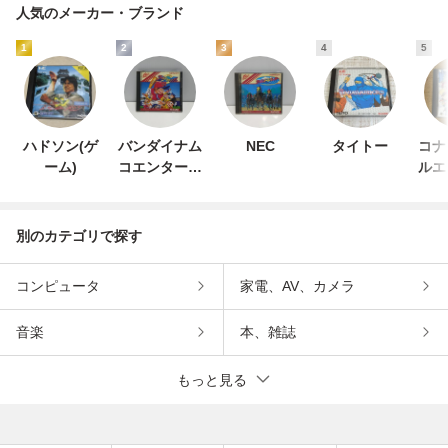
人気のメーカー・ブランド
1
2
3
4
5
ハドソン(ゲ
バンダイナム
NEC
タイトー
コナ
ーム)
コエンターテ
ルエ
インメント
ン
別のカテゴリで探す
コンピュータ
家電、AV、カメラ
音楽
本、雑誌
もっと見る