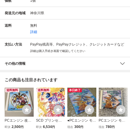
個数
1
個
発送元の地域
神奈川県
送料
無料
詳細
支払い方法
PayPay残高等、PayPayクレジット、クレジットカードなど
詳細は購入手続き画面で確認してください
その他の情報
この商品も注目されています
送料無料
送料無料
本日終了
PCエンジン 改造
SCD プリンセス
●PCエンジン モン
PCエンジン モン
町人シュビビンマ
ミネルバ/PCエン
スターメーカー闇
スターメーカー
2,500
6,534
300
780
即決
円
即決
円
現在
円
現在
円