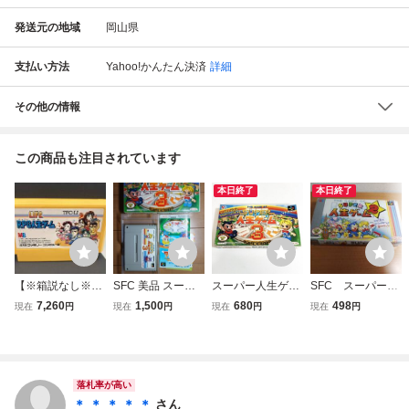
発送元の地域
岡山県
支払い方法
Yahoo!かんたん決済
詳細
その他の情報
この商品も注目されています
本日終了
本日終了
【※箱説なし※】
SFC 美品 スーパ
スーパー人生ゲー
SFC スーパーフ
RPG人生ゲーム
ー人生ゲーム3 SU
ム３【箱・説明書
ァミコン SUPE
7,260
1,500
680
498
現在
円
現在
円
現在
円
現在
円
ファミコン FC
PER人生ゲーム 箱
付き】♪動作確認
R人生ゲーム２ ☆
説付き スーパーフ
済♪３本まで同梱
箱説あり ss
ァミコン タカラ
可♪ SFC スー
パーファミコン
落札率が高い
＊ ＊ ＊ ＊ ＊
さん