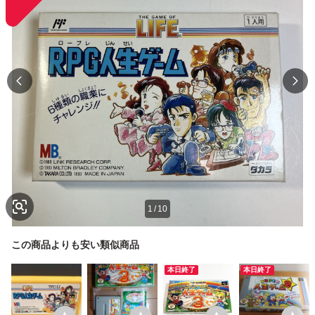
1
/
10
この商品よりも安い類似商品
本日終了
本日終了