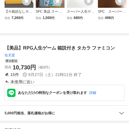
【※箱説なし※】
SFC 美品 スーパ
スーパー人生ゲー
SFC スーパーフ
RPG人生ゲーム
ー人生ゲーム3 SU
ム３【箱・説明書
ァミコン SUPE
7,260
1,500
680
498
現在
円
現在
円
現在
円
現在
円
ファミコン FC
PER人生ゲーム 箱
付き】♪動作確認
R人生ゲーム２ ☆
説付き スーパーフ
済♪３本まで同梱
箱説あり ss
ァミコン タカラ
可♪ SFC スー
パーファミコン
【美品】RPG人生ゲーム 箱説付き タカラ ファミコン
任天堂
匿名配送
10,730
円
現在
（税0円）
15
件
9月27日（土）21時11分
終了
未使用に近い
あなただけの特別なクーポンを受け取れます
詳細
5,000円相当、落札価格がお得に