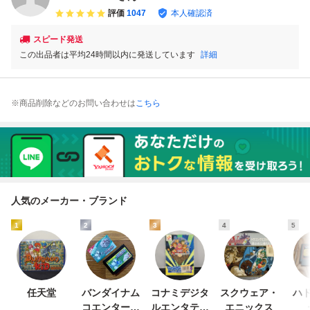
評価
1047
本人確認済
スピード発送
この出品者は平均24時間以内に発送しています
詳細
※商品削除などのお問い合わせは
こちら
人気のメーカー・ブランド
1
2
3
4
5
任天堂
バンダイナム
コナミデジタ
スクウェア・
ハド
コエンターテ
ルエンタテイ
エニックス