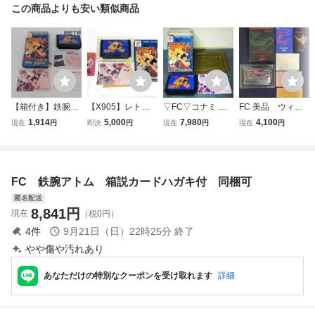
この商品よりも安い類似商品
【箱付き】鉄腕ア
【X905】レトロ
▽FC▽コナミ 鉄
FC 美品 ウィザ
トム ファミコン F
ゲーム 鉄腕アトム
腕アトム 箱説付
ードリィ 箱説付
1,914
5,000
7,980
4,100
現在
円
即決
円
現在
円
現在
円
C
ソフト 箱 説明書
動作確認済
き カード綺麗
カード 付き FC フ
ァミコン ゲームソ
フト KONAMI 任
FC 鉄腕アトム 箱説カードハガキ付 同梱可
天堂 RC827 b
匿名配送
8,841
円
現在
（税0円）
4
件
9月21日（日）22時25分
終了
やや傷や汚れあり
あなただけの特別なクーポンを受け取れます
詳細