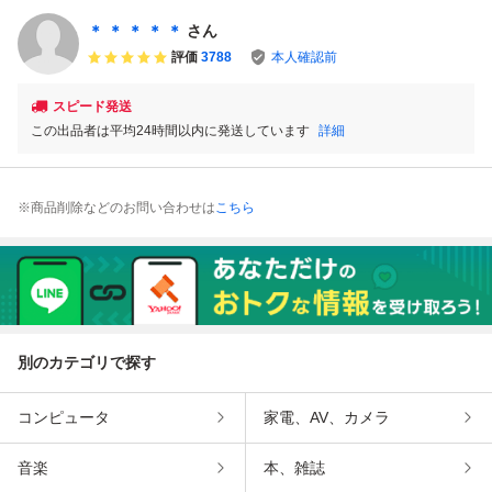
フト KONAMI 任
天堂 RC827 b
＊ ＊ ＊ ＊ ＊
さん
評価
3788
本人確認前
スピード発送
この出品者は平均24時間以内に発送しています
詳細
※商品削除などのお問い合わせは
こちら
別のカテゴリで探す
コンピュータ
家電、AV、カメラ
音楽
本、雑誌