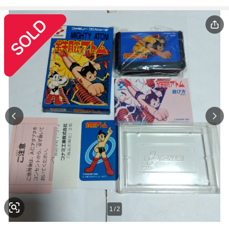
1
/
2