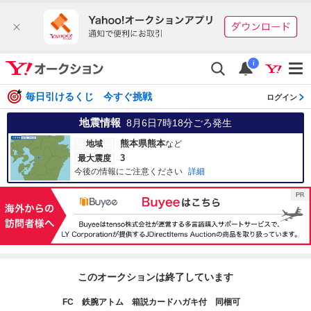
i
毎日引けるくじ 今すぐ挑戦
ログイン
地震情報
8月6日7時18分
ごろ発生
熊本県熊本
地域
など
3
最大震度
今後の情報にご注意ください
詳細
このオークションは終了しています
FC 鉄腕アトム 箱説カードハガキ付 同梱可