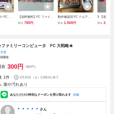
 FC フ
【送料無料】FC ファイナ
動作確認済 FC ドルアー
5 【送料無
ファミリー
ルファンタジー2 FF2 SQ
ガの塔 箱 説明書 あり フ
のみ ファミ
780
1,500
2,580
円
円
即決
即決
即決
体 まとめ
UARE スクウェア SQF-F
ァミリーコンピュータ フ
あぶない刑
Y ファミリーコンピュー
ァミコン
コンピュータ
タ カセット本体 レトロゲ
ーム
★ファミリーコンピュータ FC 大戦略★
任天堂
匿名配送
300
円
現在
（税0円）
1
件
9月20日（土）21時3分
終了
傷や汚れあり
あなただけの特別なクーポンを受け取れます
詳細
＊ ＊ ＊ ＊ ＊
さん