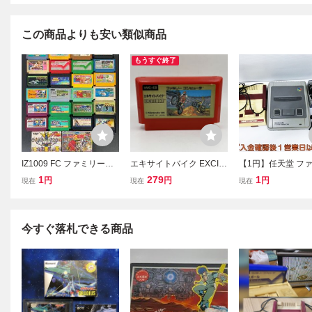
この商品よりも安い類似商品
もうすぐ終了
IZ1009 FC ファミリーコ
エキサイトバイク EXCIT
【1円】任天堂 フ
ンピュータ ファミコン カ
E BIKE Nintendo 1984 任
ーコンピュータ ス
1
279
1
円
円
円
現在
現在
現在
セット ソフト セット 26
天堂 ファミリーコンピュ
ファミコン 本体 
本 まとめ売り Nintendo
ータ ファミコン FC ソフ
り セット 未検品
任天堂 動作未確認 現状品
ト カセット カートリッジ
スーファミ FC SFC 
030im/G4
今すぐ落札できる商品