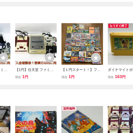
もうすぐ終了
ァミリ
【1円】任天堂 ファミリ
【１円スタート！】ファ
ダイナマイトボウ
ーパー
ーコンピュータ スーパー
ミコン箱説明書付きソフ
mite Bowl TO
1
1
163
円
円
円
現在
現在
現在
まとめ売
ファミコン 本体 まとめ売
ト大量まとめ売り ドラ
ファミリーコン
ジャンク
り セット 未検品ジャンク
クエ スーパーマリオ
FAMILY COM
D02-
スーファミ FC SFC D02-
他 ジャンク品 FC フ
ミコン FC ソ
031im/G4
ァミリーコンピュータ
ト カートリッ
送料無料