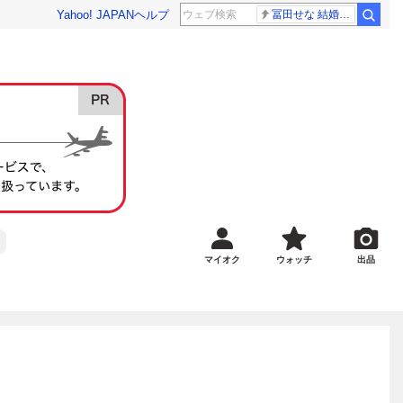
Yahoo! JAPAN
ヘルプ
冨田せな 結婚発表
マイオク
ウォッチ
出品