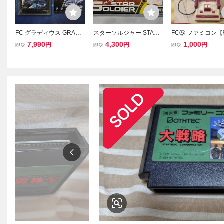
FC グラディウス GRADI
スターソルジャー STAR
FC⑤ ファミコン
US ファミリーコンピュー
SOLDIER FC ファミコン
認済み】 HVC-001
7,990
4,300
1,000
円
円
円
即決
即決
即決
タ ファミコンソフト 箱説
ファミリーコンピュータ
ミリーコンピュータ
明書付き Konami コナミ
箱・説明書付き 動作確認
堂 Nintendo 本体
済み