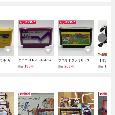
もうすぐ終了
もうすぐ終了
ル Dyna
テニス TENNIS Audiovisu
プロ野球 ファミリースタ
【1円】任天
EMILAND
al Nintendo 1983 任天堂
ジアム 1986 NAMCO ナ
ーコンピュ
195
203
1
円
円
円
現在
現在
現在
ピュータ
ファミリーコンピュータ
ムコ 任天堂 Nintendo フ
システム 本
PUTER ファ
ファミコン FC ソフト カ
ァミリーコンピュータ フ
ンク ファミコ
フト カセッ
セット カートリッジ
ァミコン FC ソフト カセ
ダプター F05
ジ
ット カートリッジ
送料無料
送料無料