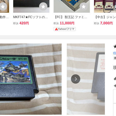
【動作確
MKF747★FCソフトのみ
【FC】 獣王記 ファミリ
【中古】ジャンク
 ファ
火の鳥 鳳凰編 我王の冒険
ーコンピュータ ソフト
ァミコン本体 
420
11,000
7,000
円
円
円
即決
即決
即決
 任天
起動確認済み クリーニン
ハガキ付属品 完品 良
コンピュータ本
Yahoo!フリマ
グ済み ファミコン ファミ
品
セット
リーコンピュータ