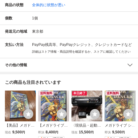
商品の状態
全体的に状態が悪い
個数
1
個
発送元の地域
東京都
支払い方法
PayPay残高等、PayPayクレジット、クレジットカードなど
詳細はストア情報・商品説明を確認するか、ストアに確認してください
その他の情報
この商品も注目されています
送料無料
本日終了
送料無料
【美品】メガドラ
【メガドライブ】
〈現状品・起動確
メガドライブ シャ
イブ シャドーダン
シャドーダンサー
認済み〉MD セガ
ドー・ダンサー S
9,500
8,400
15,500
9,500
現在
円
即決
円
現在
円
即決
円
サー SHADOW D
(SHADOW DANC
メガCD 本体 HAA
HADOW DANCE