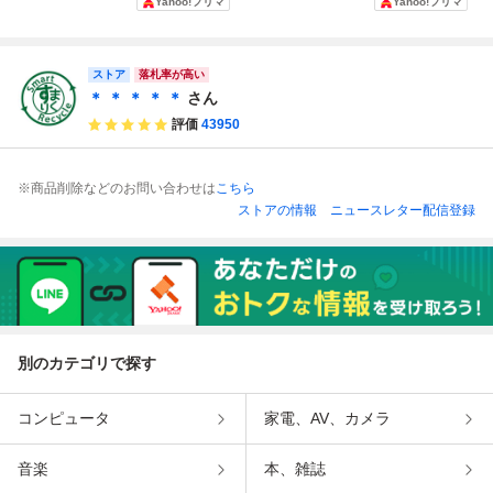
Yahoo!フリマ
Yahoo!フリマ
ANCER シークレ
ER)(動作確認済
-2910 ACアダプタ
R 箱・説明書付き
ット オブ シノビ
み)
ー SA-160A セガ
MD megadrive se
SEGA メガCD1 M
ga genesis セガ
EGA CD SEGA C
ストア
落札率が高い
D メガドライブ
＊ ＊ ＊ ＊ ＊
さん
評価
43950
※商品削除などのお問い合わせは
こちら
ストアの情報
ニュースレター配信登録
別のカテゴリで探す
コンピュータ
家電、AV、カメラ
音楽
本、雑誌