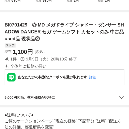
680
980
1
1
現在
円
現在
円
現在
円
現在
円
ン VERMILLION
ン Junction 動作確
ト 任天堂 FC ファ
ケース/説明書付き
動作確認済み 箱説
認済み 箱説付き S
ミコン カセット
メガドライブ カセ
付き SEGA MD カ
EGA MD カセット
なかよしといっし
ット MEGA DRIV
セット
ょ SHI-MN 動作確
E 未検品 J04-194
BI0701429 ◎ MD メガドライブ シャドー・ダンサー SH
認済み 講談社 YU
ek/F3
TAKA 現状品
ADOW DANCER セガ ゲームソフト カセットのみ 中古品
used品 現状品②
ストア
1,100
円
現在
（税込）
1
件
9月9日（火）20時19分
終了
全体的に状態が悪い
あなただけの特別なクーポンを受け取れます
詳細
5,000円相当、落札価格がお得に
●送料について●
ご覧のオークションページ ”現在の価格” 下記部分 ”送料” ”配送方
法の詳細、都道府県を変更”