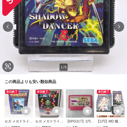
1
/
8
この商品よりも安い類似商品
本日終了
本日終了
本日終了
セガ メガドライブ
セガ メガドライブ
【6PG317】1円ス
【1円】MD 餓狼
MD ヴァーミリオ
MD ジャンクショ
タート ゲームソフ
伝説 ゲームソフト