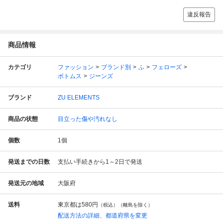
違反報告
商品情報
カテゴリ
ファッション
ブランド別
ふ
フェローズ
ボトムス
ジーンズ
ブランド
ZU ELEMENTS
商品の状態
目立った傷や汚れなし
個数
1
個
発送までの日数
支払い手続きから1～2日で発送
発送元の地域
大阪府
送料
東京都は
580円
（税込）（離島を除く）
配送方法の詳細、都道府県を変更