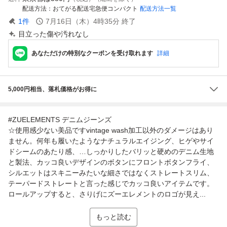
配送方法
おてがる配送宅急便コンパクト
配送方法一覧
1
件
7月16日（木）4時35分
終了
目立った傷や汚れなし
あなただけの特別なクーポンを受け取れます
詳細
5,000円相当、落札価格がお得に
#ZUELEMENTS デニムジーンズ
☆使用感少ない美品ですvintage wash加工以外のダメージはあり
ません。何年も履いたようなナチュラルエイジング、ヒゲやサイ
ドシームのあたり感、…しっかりしたバリッと硬めのデニム生地
と製法、カッコ良いデザインのボタンにフロントボタンフライ、
シルエットはスキニーみたいな細さではなくストレートスリム、
テーパードストレートと言った感じでカッコ良いアイテムです。
ロールアップすると、さりげにズーエレメントのロゴが見え...
もっと読む