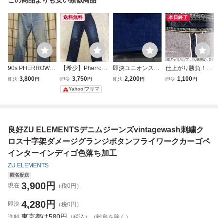
送料無料
本日終了
90s PHERROWS
【希少】Pherro
即決ユニオンスペ
仕上がり勝負！マ
フェローズ初期ジ
w's フェローズ 匠
シャル/チェーンス
ニア仕上げチェー
3,800
3,750
2,200
1,100
即決
円
即決
円
即決
円
即決
円
ーンズ bigEレプ
デニムワークパン
テッチ裾上げ４つ
ンステッチ501XX
Yahoo!フリマ
リカ 421P w29 イ
ツ ペインターパン
折り仕上げ
b2
ンディゴ染め 白
ツ ダメージ加工
耳 古着ウォッシ
シンチバック アメ
ュブルー 中古
カジ 古着
良好ZU ELEMENTSデニムジーンズvintagewash刺繍ク
ロス十字架ダメージグランジボタンフライワークカーゴペ
インターインディゴ色落ち加工
ZU ELEMENTS
匿名配送
3,900
円
現在
（税0円）
4,280
円
即決
（税0円）
東京都は
580円
送料
（税込）（離島を除く）