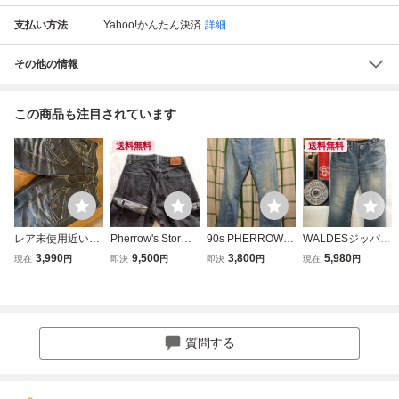
支払い方法
Yahoo!かんたん決済
詳細
その他の情報
この商品も注目されています
送料無料
送料無料
レア未使用近い美
Pherrow's Stormy
90s PHERROWS
WALDESジッパー
品希少ブラックデ
Blue ブラックセル
フェローズ初期ジ
★約88cm【Pherr
3,990
9,500
3,800
5,980
現在
円
即決
円
即決
円
現在
円
ニムジーンズパン
ビッジジーンズ
ーンズ bigEレプ
ow's/フェローズ/
ツワークカーゴペ
W２９ 赤耳 A
リカ 421P w29 イ
ストーミーブル
インターブッシュ
ンディゴ染め 白
ー】ブーツカット/
パンツヒゲハチノ
耳 古着ウォッシ
フレアー/ジッパー
スvintageグランジ
ュブルー 中古
フライ/デニムパン
質問する
archiveギミック
ツ/USED加工/ヒ
ゲ/★