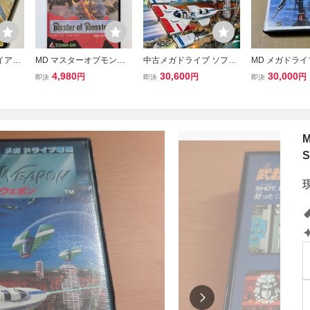
イアー
MD マスターオブモンス
中古メガドライブ ソフト
MD メガドラ
きあり
ターズ MASTER OF MON
マスターオブウエポン
未使用 エクス
4,980
30,600
30,000
円
円
円
即決
即決
即決
e Must
STERS ★ メガドライブ
専用ソフト