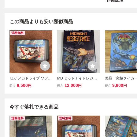
作確認済
この商品よりも安い類似商品
送料無料
セガ メガドライブ ソフト
MD ミッドナイトレジス
美品 究極タイガ
のみ マスターオブウエ
タンス メガドライブ
説あり レトロフ
6,500
12,000
9,800
円
円
円
即決
現在
現在
ポン
にて初期動作確認済
ガドライブ
今すぐ落札できる商品
送料無料
送料無料