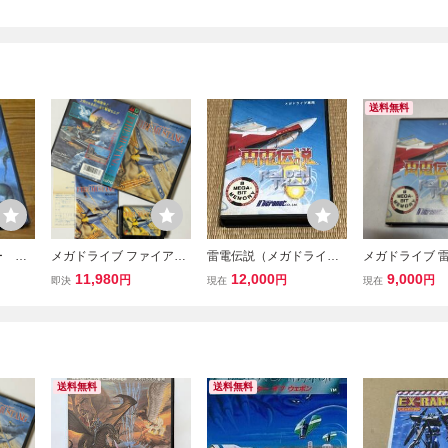
送料無料
ー 箱
メガドライブ ファイアー
雷電伝説（メガドライブ
メガドライブ 雷
リーク
ムスタング はがきあり
ソフト：動作確認済） 細
AIDEN TRAD
11,980
12,000
9,000
円
円
円
即決
現在
現在
み メ
Mega Drive MD Fire Must
かい部分は写真でご確認
トメモリ
ang
ください。管理No.86
送料無料
送料無料