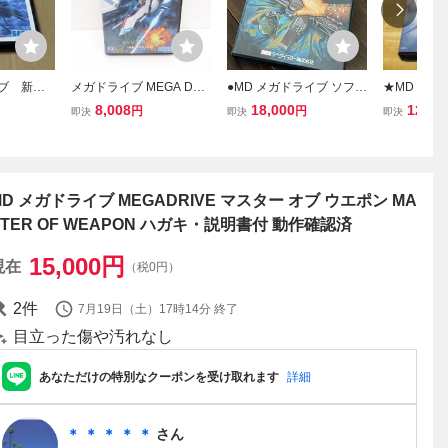
イブ 新品
メガドライブ MEGA DRI
●MD メガドライブ ソフト
★MD「P-
ランザー
VE ウィップラッシュ 惑
ミッドナイト レジスタン
取説付き/CI
8,008
18,000
12,20
円
円
即決
即決
即決
星ボルテガスの謎 ゲーム
ス DECO T-13043・ケー
TION/JAL
ソフト △WE1952
ス 説明書有り●
イブ/MEGA 
シューティ
ーム★
MD メガドライブ MEGADRIVE マスター オブ ウエポン MA
STER OF WEAPON ハガキ・説明書付 動作確認済
15,000
円
現在
（税0円）
2
件
7月19日（土）17時14分
終了
目立った傷や汚れなし
あなただけの特別なクーポンを受け取れます
詳細
＊ ＊ ＊ ＊ ＊
さん