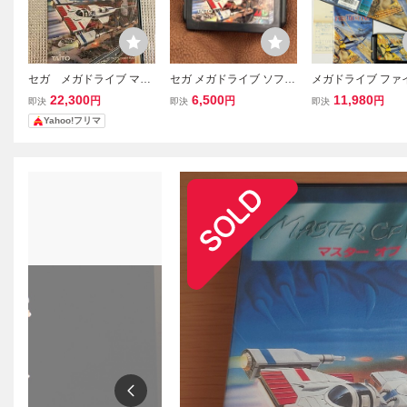
セガ メガドライブ マス
セガ メガドライブ ソフト
メガドライブ ファ
ターオブウェポン TAITO
のみ マスターオブウエ
ムスタング はが
22,300
6,500
11,980
円
円
円
即決
即決
即決
MASTER OF WEAPON マ
ポン
Mega Drive MD Fir
Yahoo!フリマ
スター オブ ウェポ
ang
ン SEGA