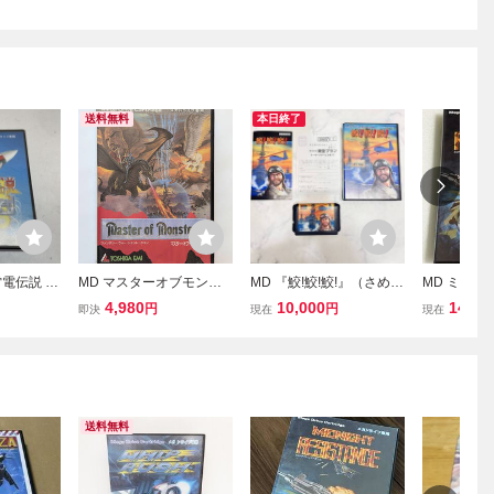
送料無料
本日終了
電伝説 R
MD マスターオブモンス
MD 『鮫!鮫!鮫!』（さめ!
MD ミッド
 8メガビッ
ターズ MASTER OF MON
さめ!さめ!）箱 説明書 ハ
タンス メガ
4,980
10,000
14,50
円
円
即決
現在
現在
STERS ★ メガドライブ
ガキ メガドライブ 国内正
専用ソフト
規品 SEGA 起動未確認 レ
トロゲーム 現状品 管理B
下段①
送料無料