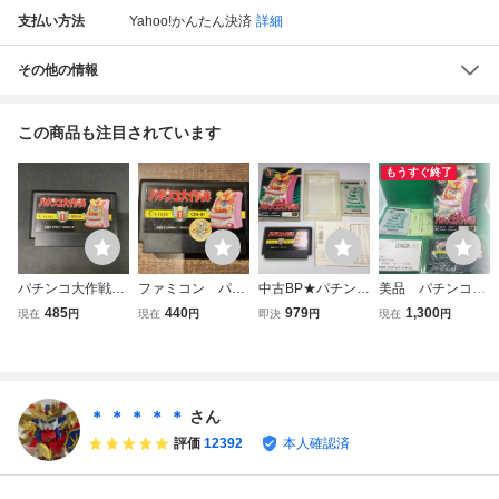
支払い方法
Yahoo!かんたん決済
詳細
その他の情報
この商品も注目されています
もうすぐ終了
パチンコ大作戦
ファミコン パチ
中古BP★パチンコ
美品 パチンコ大
FC ファミリーコ
ンコ大作戦
大作戦★ファミコ
作戦 箱・説明
485
440
979
1,300
現在
円
現在
円
即決
円
現在
円
ンピュータ ファミ
ンソフト
書・ハガキ付き
コン
梱可能有 多数出品
中 1001
＊ ＊ ＊ ＊ ＊
さん
評価
12392
本人確認済