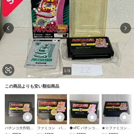
1
/
9
この商品よりも安い類似商品
パチンコ大作戦
ファミコン パチ
◆○FC パチンコ大
★☆ファミコンソ
FC ファミリーコ
ンコ大作戦
作戦 ソフトのみ
フト パチンコ大