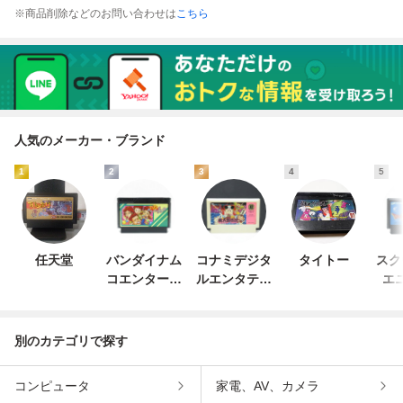
※商品削除などのお問い合わせは
こちら
人気のメーカー・ブランド
1
2
3
4
5
任天堂
バンダイナム
コナミデジタ
タイトー
スク
コエンターテ
ルエンタテイ
エ
インメント
ンメント
別のカテゴリで探す
コンピュータ
家電、AV、カメラ