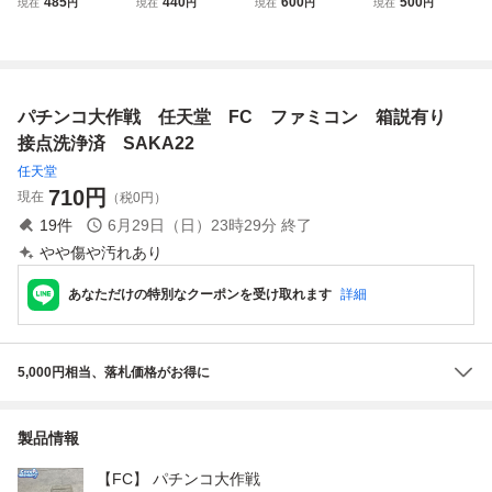
485
440
600
500
現在
円
現在
円
現在
円
現在
円
ンピュータ ファミ
動作確認済
作戦☆★
コン
パチンコ大作戦 任天堂 FC ファミコン 箱説有り
接点洗浄済 SAKA22
任天堂
710
円
現在
（税0円）
19
件
6月29日（日）23時29分
終了
やや傷や汚れあり
あなただけの特別なクーポンを受け取れます
詳細
5,000円相当、落札価格がお得に
製品情報
【FC】 パチンコ大作戦