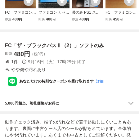
FC ファミコン
ファミコン カセッ
帯のみ PS1 スー
FC ファミコンソ
ザ・ブラックバ
ト ソフト ザ・ブ
パーブラックバス
フト ロットロッ
400
400
400
450
即決
円
即決
円
即決
円
即決
円
ス ☆同サイズ6
ラックバス FC
X2&ザ・ブルーマ
ト m
本まで送料同じ
ーリン PlayStatio
kmg
n プレイステーシ
ョン
FC「ザ・ブラックバスⅡ（2）」ソフトのみ
480
円
即決
（税0円）
1
件
9月16日（火）17時29分
終了
やや傷や汚れあり
あなただけの特別なクーポンを受け取れます
詳細
5,000円相当、落札価格がお得に
動作チェック済み。端子の汚れなどで若干起動しにくいこともあ
ります。裏面に中古ゲーム店のシールが貼られています。全体的
にやや汚れています。あくまでも中古としてご理解ください。発