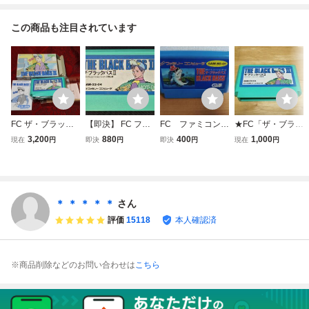
この商品も注目されています
FC ザ・ブラック
【即決】 FC ファ
FC ファミコン
★FC「ザ・ブラッ
バスII 箱説付き フ
ミコン ザ・ブラッ
ザ・ブラックバ
クバスⅡ(THE BL
3,200
880
400
1,000
現在
円
即決
円
即決
円
現在
円
ァミコンソフト T
クバスⅡ 動作確認
ス ☆同サイズ6
ACKBASS II/ザ・
HE BLACK BASS
済 クリーニング済
本まで送料同じ
ブラックバス2)」
II
kmg
ソフトのみ/HOT-
B/ファミコン/FAM
ILY COMPUTER/
＊ ＊ ＊ ＊ ＊
さん
釣りSLG/レトロゲ
評価
15118
本人確認済
ーム★
※商品削除などのお問い合わせは
こちら