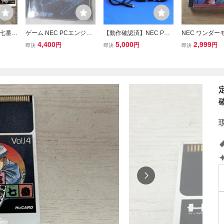
七番
ゲーム NEC PCエンジン
【動作確認済】NEC PC
NEC ワンダー
ソフト Huカード スーパ
エンジン アベニューパッ
ンジン Huカード
4,400
5,000
2,999
円
円
円
即決
即決
即決
ースターソルジャー 中古
ド6 AVENUE PAD6 NAP
円
品
D-1002 PC Engine NE
Cアベニュー PCE