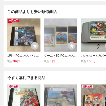
この商品よりも安い類似商品
本日終了
1円～ PCエンジン Hu CA
ゲーム NEC PCエンジン
バンジョーとカズ
RD グラディウス
ソフト Huカード 3点 Hu
大冒険 任天堂 
34
1
150
円
円
円
現在
現在
現在
カード モトローダーII ワ
ニンテンドー64 
ールドジョッキー ダンジ
のみ 接点洗浄済 
ョン エクスポロー
A7
今すぐ落札できる商品
送料無料
送料無料