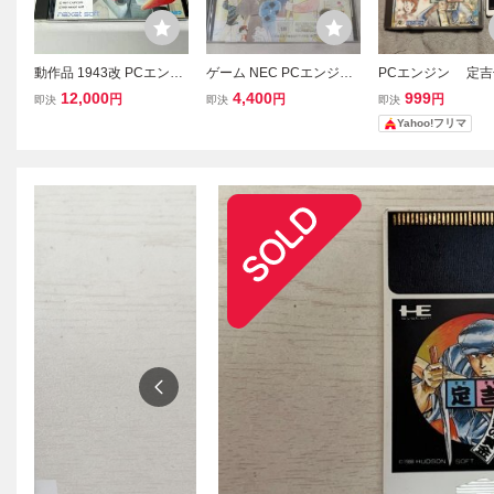
動作品 1943改 PCエンジ
ゲーム NEC PCエンジン
PCエンジン 定吉
ン Huカード Hu card nax
Huカード めぞん一刻 中
秀吉の黄金
12,000
4,400
999
円
円
円
即決
即決
即決
at 全国送料無料
古品
Yahoo!フリマ