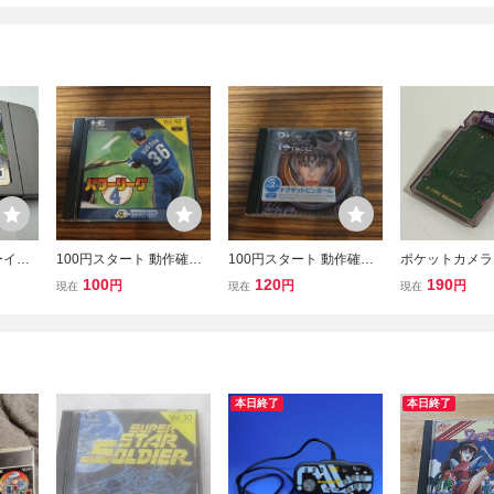
ーイの
100円スタート 動作確認
100円スタート 動作確認
ポケットカメラ
N64
PCエンジン PCE パワー
PCエンジン デビルクラッ
パープル 任
100
120
190
円
円
円
現在
現在
現在
ソフト
リーグ4 HUDSON Huカ
シュ PCE ナグザットピン
ゲームボーイ 
SAK
ード
ボール HuCARD NEC
み 接点洗浄
本日終了
本日終了