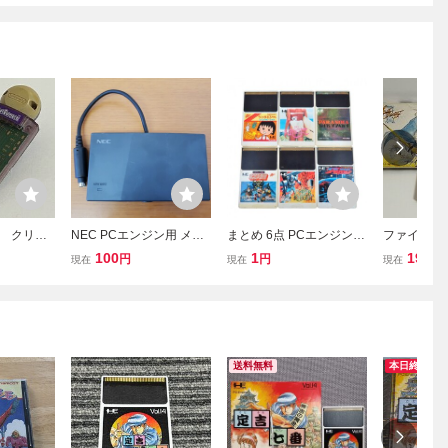
 クリア
NEC PCエンジン用 メモ
まとめ 6点 PCエンジン H
ファイナル
天堂 GB
リーベース128 PI-AD19
uCARD Huカード サイド
任天堂 F
100
1
190
円
円
円
現在
現在
現在
ソフトの
動作未確認
アーム サイバーナイト ネ
ン 箱説有
済
クロスの要塞 パラノイア
済
琉球 ちびまる子ちゃん 08
15-051
送料無料
本日終了