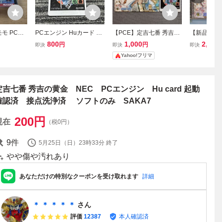
モモ PCエ
PCエンジン Huカード 定
【PCE】定吉七番 秀吉の
【新品未開封
 送料180
吉七番 秀吉の黄金 PCE
黄金 PCエンジン Huカー
エンジン 定
800
1,000
2,300
円
円
即決
即決
即決
ケース無し
ド 箱無し
ブン
Yahoo!フリマ
定吉七番 秀吉の黄金 NEC PCエンジン Hu card 起動
確認済 接点洗浄済 ソフトのみ SAKA7
200
円
現在
（税0円）
9
件
5月25日（日）23時33分
終了
やや傷や汚れあり
あなただけの特別なクーポンを受け取れます
詳細
＊ ＊ ＊ ＊ ＊
さん
評価
12387
本人確認済