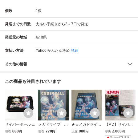
個数
1
個
発送までの日数
支払い手続きから3～7日で発送
発送元の地域
新潟県
支払い方法
Yahoo!かんたん決済
詳細
その他の情報
この商品も注目されています
送料無料
サイバーボール ※
メガドライブ サ
★☆メガドライブ
【MD】サイバー
動作確認済・清掃
イバーボール 起
ソフト サイバー
ボール メガドライ
680
770
980
2,000
現在
円
現在
円
現在
円
即決
円
済 6本まで同梱可
動確認済み ①
ボール 箱付き
ブ 箱無し
Yahoo!フリマ