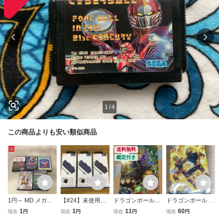
1
/
4
この商品よりも安い類似商品
送料無料
鑑定付き
1円～ MD メガド
【#24】未使用
ドラゴンボールヒ
ドラゴンボール D
ライブ ドラゴンボ
PS5 デュアルセ
ーローズ H8-06
RAGONBALL Z イ
1
1
11
60
現在
円
現在
円
現在
円
現在
円
ールZ 武勇烈伝 ワ
ンスコントローラ
トランクス 青年
タジャガ Vol.10 カ