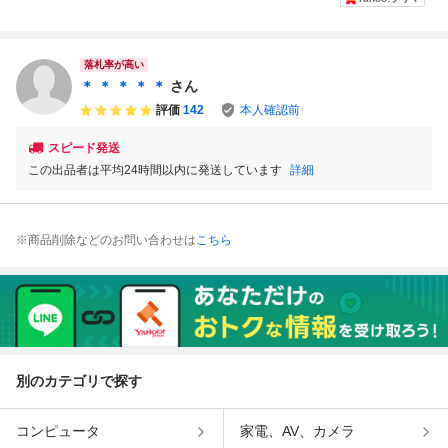
セガ メガドライ
☆★
ブ
落札率が高い
＊ ＊ ＊ ＊ ＊
さん
評価
142
本人確認前
スピード発送
この出品者は平均24時間以内に発送しています
詳細
※商品削除などのお問い合わせは
こちら
別のカテゴリで探す
コンピュータ
家電、AV、カメラ