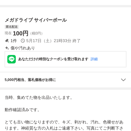
ールドカップサッ
ー対応 サイバ
期 UR アルティ
ード 10-13 孫悟空
カー 他
ー・充電スタンド
メットレア 旧弾
vs魔人ベジータ
Wブラック 3個
メガドライブ サイバーボール
セット
匿名配送
100
円
現在
（税0円）
1
件
5月17日（土）21時33分
終了
傷や汚れあり
あなただけの特別なクーポンを受け取れます
詳細
5,000円相当、落札価格がお得に
当時、集めてた物を出品いたします。
動作確認済みです。
とても古い物になりますので、キズ、剥がれ、汚れ、色褪せがあ
ります。神経質な方の入札はご遠慮下さい。写真にてご判断下さ