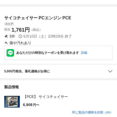
認済み※カードの
み 199
サイコチェイサー PCエンジン PCE
ストア
1,761
円
現在
（税込）
3
件
5月10日（土）22時29分
終了
傷や汚れあり
あなただけの特別なクーポンを受け取れます
詳細
5,000円相当、落札価格がお得に
製品情報
【PCE】 サイコチェイサー
6,908
円〜
同じ製品の価格を比較
（
3
件）