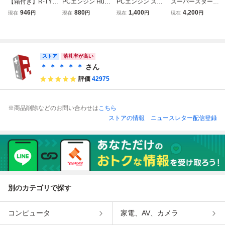
【箱付き】R-TYP
PCエンジン HuC
PCエンジン スペ
スーパースターソ
E1 PCエンジン P
ARD 邪聖剣 ネク
ースハリアー
ルジャー PCエ
946
880
1,400
4,200
現在
円
現在
円
現在
円
現在
円
CE
ロマンサー 動作確
ンジン ハドソ
認済み※カードの
ン HUDSON
み 199
ストア
落札率が高い
＊ ＊ ＊ ＊ ＊
さん
評価
42975
※商品削除などのお問い合わせは
こちら
ストアの情報
ニュースレター配信登録
別のカテゴリで探す
コンピュータ
家電、AV、カメラ