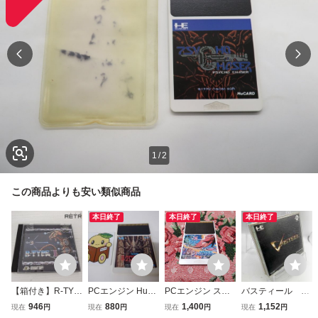
1
/
2
この商品よりも安い類似商品
本日終了
本日終了
本日終了
【箱付き】R-TYP
PCエンジン HuC
PCエンジン スペ
バスティール VA
E1 PCエンジン P
ARD 邪聖剣 ネク
ースハリアー
STEEL PCエンジ
946
880
1,400
1,152
現在
円
現在
円
現在
円
現在
円
CE
ロマンサー 動作確
ン