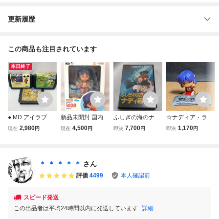
更新履歴
この商品も注目されています
本日終了
● MD アイラブミ
新品未開封 国内正
ふしぎの海のナデ
☆ナディア・ラ・
ッキー ドナルド
規品 ねんどろいど
ィア メガドライブ
アルウォール：ト
2,980
4,500
7,700
1,170
現在
円
現在
円
即決
円
即決
円
ふしぎなマジック
ふしぎの海のナデ
MEGA DRIVE MD
レーディングフィ
ボックス グルジア
ィア ナディア
セガ ゲームソフト
ギュア☆タカラト
王の秘宝 ふしぎの
箱・説明書付き 動
ミーアーツ☆「肩
お城大冒険 ソフト
作確認済み
ズンFig. ふしぎの
＊ ＊ ＊ ＊ ＊
さん
のみ メガドライブ
海のナディア」☆
評価
4499
本人確認前
動作確認済み
美品☆
スピード発送
この出品者は平均24時間以内に発送しています
詳細