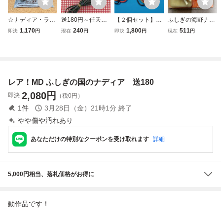
☆ナディア・ラ・
送180円～任天
【２個セット】ブ
ふしぎの海野ナデ
アルウォール：ト
堂 純正 ニンテ
ラシレスモーター
ィア プチ・コレ
1,170
240
1,800
511
即決
円
現在
円
即決
円
現在
円
レーディングフィ
ンドー DS lite 充
用ESC 40A Tプラ
クション ナディ
ギュア☆タカラト
電器 ACアダプ
グ/コネクタ付
ア 送料290
ミーアーツ☆「肩
ター USG-002 N
【送180円】 033
円〜
ズンFig. ふしぎの
INTENDO 簡易
海のナディア」☆
クリーニング・動
レア！MD ふしぎの国のナディア 送180
美品☆
作確認済み DSlit
e 〇
2,080
円
即決
（税0円）
1
件
3月28日（金）21時1分
終了
やや傷や汚れあり
あなただけの特別なクーポンを受け取れます
詳細
5,000円相当、落札価格がお得に
動作品です！