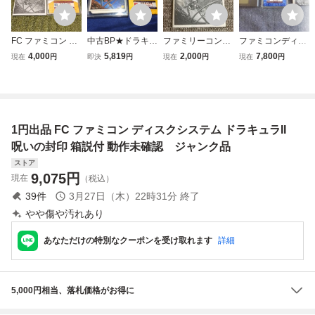
FC ファミコン デ
中古BP★ドラキュ
ファミリーコンピ
ファミコンディス
ィスクシステム ド
ラ2 呪いの封印★
ュータ ファミコン
クシステム FC ド
4,000
5,819
2,000
7,800
現在
円
即決
円
現在
円
現在
円
ラキュラII 呪いの
ディスクシステム
FC ディスクシス
ラキュラ2 呪いの
封印 コナミ KONA
ソフト/外箱、説明
テム ドラキュラ2
封印
MI 中古品
書欠品
呪いの封印 説明書
のみ Nintendo 任
天堂 1987年 昭和
1円出品 FC ファミコン ディスクシステム ドラキュラII
レトロ 当時物
呪いの封印 箱説付 動作未確認 ジャンク品
ストア
9,075
円
現在
（税込）
39
件
3月27日（木）22時31分
終了
やや傷や汚れあり
あなただけの特別なクーポンを受け取れます
詳細
5,000円相当、落札価格がお得に