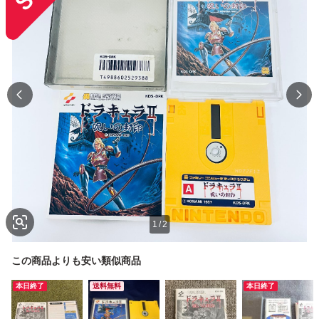
1
/
2
この商品よりも安い類似商品
本日終了
送料無料
本日終了