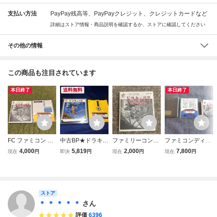
支払い方法
PayPay残高等、PayPayクレジット、クレジットカードなど
詳細はストア情報・商品説明を確認するか、ストアに確認してください
その他の情報
この商品も注目されています
本日終了
送料無料
本日終了
FC ファミコン デ
中古BP★ドラキュ
ファミリーコンピ
ファミコンディス
ィスクシステム ド
ラ2 呪いの封印★
ュータ ファミコン
クシステム FC ド
4,000
5,819
2,000
7,800
現在
円
即決
円
現在
円
現在
円
ラキュラII 呪いの
ディスクシステム
FC ディスクシス
ラキュラ2 呪いの
封印 コナミ KONA
ソフト/外箱、説明
テム ドラキュラ2
封印
MI 中古品
書欠品
呪いの封印 説明書
のみ Nintendo 任
天堂 1987年 昭和
ストア
レトロ 当時物
＊ ＊ ＊ ＊ ＊
さん
評価
6396