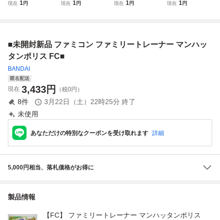
ピューター/ファミ
ピューター/ファミ
ピューター/ファミ
ピューター/ファミ
1
1
1
1
現在
円
現在
円
現在
円
現在
円
コン/FC ファミリ
コン/FC ファミリ
コン/FC ファミリ
コン/FC ファミス
ーサーキット ソフ
ーマージャン ソフ
ーボクシング ソフ
タ’93 ソフト
ト
ト
ト
■未開封新品 ファミコン ファミリートレーナー マンハッ
タンポリス FC■
BANDAI
匿名配送
3,433
円
現在
（税0円）
8
件
3月22日（土）22時25分
終了
未使用
あなただけの特別なクーポンを受け取れます
詳細
5,000円相当、落札価格がお得に
製品情報
【FC】 ファミリートレーナー マンハッタンポリス