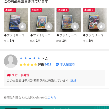
この商品も注目されています
本日終了
本日終了
本日終了
本日終了
◆ファミリーコン
◆ファミリーコン
◆ファミリーコン
◆ファミリーコン
ピューター/ファミ
ピューター/ファミ
ピューター/ファミ
ピューター/ファミ
1
1
1
1
現在
円
現在
円
現在
円
現在
円
コン/FC ファミリ
コン/FC ファミリ
コン/FC ファミリ
コン/FC ファミス
ーサーキット ソフ
ーマージャン ソフ
ーボクシング ソフ
タ’93 ソフト
ト
ト
ト
＊ ＊ ＊ ＊ ＊
さん
評価
5419
本人確認済
スピード発送
この出品者は平均24時間以内に発送しています
詳細
※商品削除などのお問い合わせは
こちら