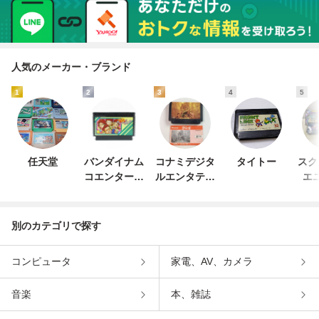
人気のメーカー・ブランド
1
2
3
4
5
任天堂
バンダイナム
コナミデジタ
タイトー
スク
コエンターテ
ルエンタテイ
エ
インメント
ンメント
別のカテゴリで探す
コンピュータ
家電、AV、カメラ
音楽
本、雑誌