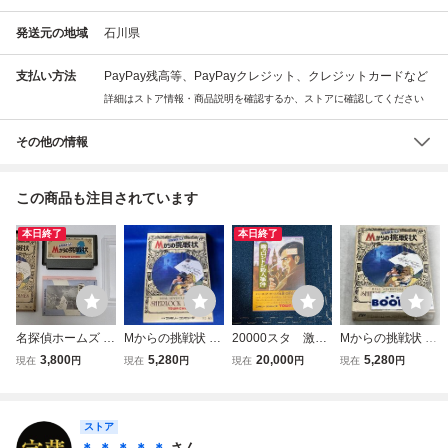
発送元の地域
石川県
支払い方法
PayPay残高等、PayPayクレジット、クレジットカードなど
詳細はストア情報・商品説明を確認するか、ストアに確認してください
その他の情報
この商品も注目されています
本日終了
本日終了
名探偵ホームズ M
Mからの挑戦状 名
20000スタ 激レ
Mからの挑戦状 名
からの挑戦状 ファ
探偵ホームズ
ア ★未開封、未
探偵ホームズ
3,800
5,280
20,000
5,280
現在
円
現在
円
現在
円
現在
円
ミコン ソフト カ
使用★ 名探偵ホー
セット 中古 箱、
ムズ 霧のロンドン
説明書付属 動作確
殺人事件 ファミ
認済み トーワチキ
ストア
コン FC 当時物
ファミリーコンピ
当時物 希少 レ
＊ ＊ ＊ ＊ ＊
さん