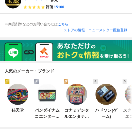
ュータ
ア
評価
15100
※商品削除などのお問い合わせは
こちら
ストアの情報
ニュースレター配信登録
人気のメーカー・ブランド
1
2
3
4
5
任天堂
バンダイナム
コナミデジタ
ハドソン(ゲ
スク
コエンターテ
ルエンタテイ
ーム)
エ
インメント
ンメント