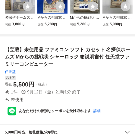
名探偵ホームズ M
Mからの挑戦状 名
Mからの挑戦状 名
Mからの挑戦状 名
からの挑戦状 ファ
探偵ホームズ
探偵ホームズ
探偵ホームズ
3,800
5,280
5,280
5,080
現在
円
現在
円
現在
円
現在
円
ミコン ソフト カ
セット 中古 箱、
説明書付属 動作確
認済み トーワチキ
【宝蔵】未使用品 ファミコン ソフト カセット 名探偵ホー
ファミリーコンピ
ュータ
ムズ Mからの挑戦状 シャーロック 箱説明書付 任天堂ファ
ミリーコンピューター
任天堂
ストア
5,500
円
現在
（税込）
1
件
9月12日（金）21時1分
終了
未使用
あなただけの特別なクーポンを受け取れます
詳細
5,000円相当、落札価格がお得に