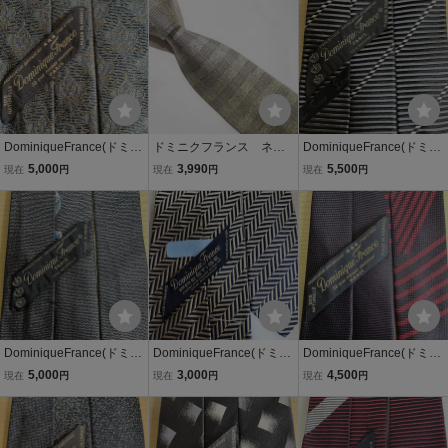
DominiqueFrance(ドミニ
ドミニクフランス ネク
DominiqueFrance(ドミニ
クフランス)紺色ゴールド
タイ
クフランス)黒グレーブラ
5,000
3,990
5,500
現在
円
現在
円
現在
円
つぼみ模様ネクタイ
ンド名ストライプネクタ
イ
DominiqueFrance(ドミニ
DominiqueFrance(ドミニ
DominiqueFrance(ドミニ
クフランス)グレー鷲模様
クフランス)①黒紺色ゴー
クフランス)黒赤線模様ネ
5,000
3,000
4,500
現在
円
現在
円
現在
円
ネクタイ
ルド細棒模様ネクタイ
クタイ