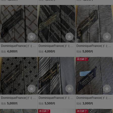
ンストライプネクタイ
編み込み模様ネクタイ
章模様ネクタイ
DominiqueFrance(ドミニ
DominiqueFrance(ドミニ
DominiqueFrance(ドミニ
クフランス) ベージュ茶チ
クフランス) 黒グレースト
クフランス)黒グレー紋章
4,000
4,000
5,000
現在
円
現在
円
現在
円
ェックネクタイ
ライプネクタイ
模様ネクタイ
本日終了
DominiqueFrance(ドミニ
DominiqueFrance(ドミニ
DominiqueFrance(ドミニ
クフランス)黒ミクロスク
クフランス)灰色シルバー
クフランス)②紺色ゴール
5,000
5,500
3,000
現在
円
現在
円
現在
円
エア点々模様ネクタイ
線模様ネクタイ
ド細棒模様ネクタイ
本日終了
本日終了