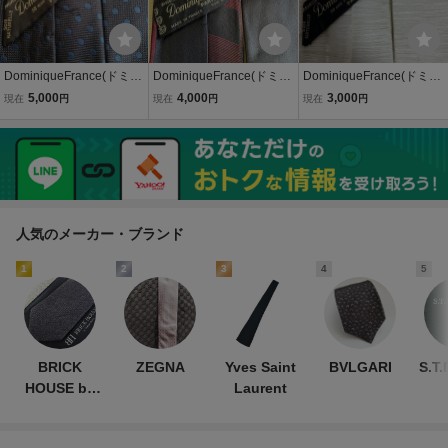
DominiqueFrance(ドミニ
DominiqueFrance(ドミニ
DominiqueFrance(ドミニ
クフランス)黒紺色ドット
クフランス)黒赤太線模様
クフランス)ベージュ横線
5,000
4,000
3,000
現在
円
現在
円
現在
円
模様ネクタイ
ネクタイ
模様ネクタイ
人気のメーカー・ブランド
1
2
3
4
5
BRICK
ZEGNA
Yves Saint
BVLGARI
S.T
HOUSE by
Laurent
TOKYO
SHIRT