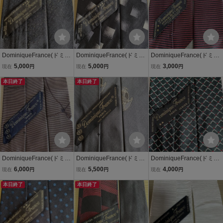
DominiqueFrance(ドミニ
DominiqueFrance(ドミニ
DominiqueFrance(ドミニ
クフランス)黒マルチカラ
クフランス)黒かすれ四角
クフランス) 黒赤線シルバ
5,000
5,000
3,000
現在
円
現在
円
現在
円
ー点々模様ネクタイ
模様ネクタイ
ーワンラインネクタイ
本日終了
本日終了
DominiqueFrance(ドミニ
DominiqueFrance(ドミニ
DominiqueFrance(ドミニ
クフランス)茶色紐模様ネ
クフランス)グレー神獣模
クフランス) 緑白赤格子ネ
6,000
5,500
4,000
現在
円
現在
円
現在
円
クタイ スリークラウン
様ネクタイ
クタイ
本日終了
本日終了