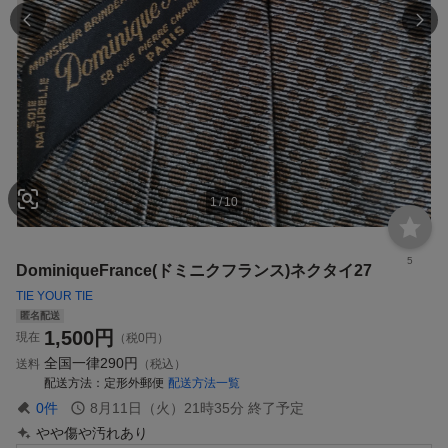
1
/
10
5
DominiqueFrance(ドミニクフランス)ネクタイ27
TIE YOUR TIE
匿名配送
1,500
円
現在
（税0円）
全国一律
290円
送料
（税込）
配送方法
定形外郵便
配送方法一覧
0
件
8月11日（火）21時35分
終了予定
やや傷や汚れあり