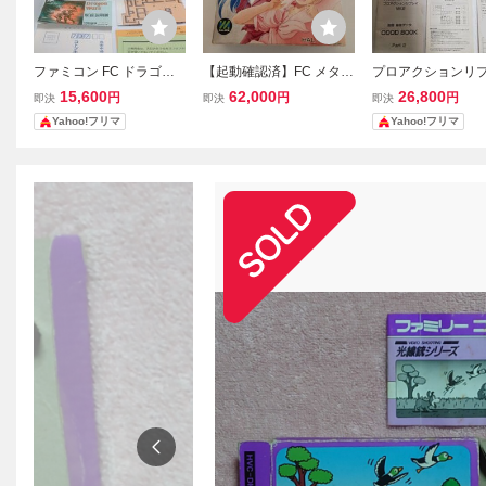
ファミコン FC ドラゴン
【起動確認済】FC メタル
プロアクションリ
ウォーズ 箱説明書付 地図
スレイダーグローリー 箱
MK2 スーパーフ
15,600
62,000
26,800
円
円
円
即決
即決
即決
ハガキ ケムコ 起動確認
説明書付 激レア ファミコ
ン用周辺ソフト 
Yahoo!フリマ
Yahoo!フリマ
端子清掃済
ン アドベンチャー HAL研
明書付き 起動確
究所
易清掃 簡易端子
み