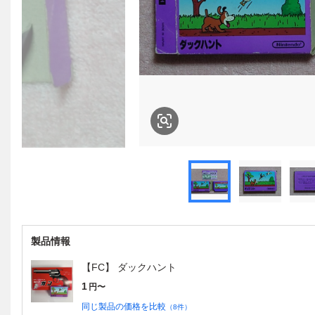
製品情報
【FC】 ダックハント
1
円〜
同じ製品の価格を比較
（
8
件）