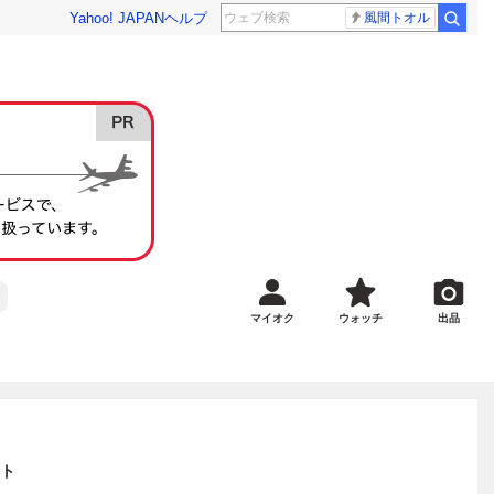
Yahoo! JAPAN
ヘルプ
風間トオル
マイオク
ウォッチ
出品
ト