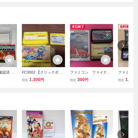
本日終了
送料無料
作確認済 テ
FC0002 【クリックポス
ファミコン ファイナル
ファミコン
ュ 箱説付
ト 端子部清掃済】ロード
ラップ 箱 説明書付属
説 FC TAI
1,300
300
1,800
円
円
現在
現在
現在
端子清掃済
ランナー Lode Runner ハ
属 売り切
ピュータ
ドソン HUDSON ファミ
料 cgadbj
 71031
コン 箱 説明書 FC NES 起
動確認