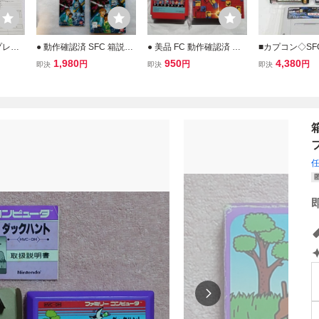
プレイ
● 動作確認済 SFC 箱説付
● 美品 FC 動作確認済 テ
■カプコン◇SF
ァミコ
き スーパーファミコンソ
トリスフラッシュ 箱説付
ーファミコンソ
1,980
950
4,380
円
円
円
即決
即決
即決
箱 説
フト 機動戦士Vガンダム
ゲームソフト 端子清掃済
イ・オブ・ザ・
認 簡
端子清掃済 箱付き 説明書
ファミリーコンピュータ
ー☆箱・取扱説
清掃済
付き 取扱説明書 中古 ゲ
ファミコン 説明書 71031
【端子清掃/動
ームソフト
み】■