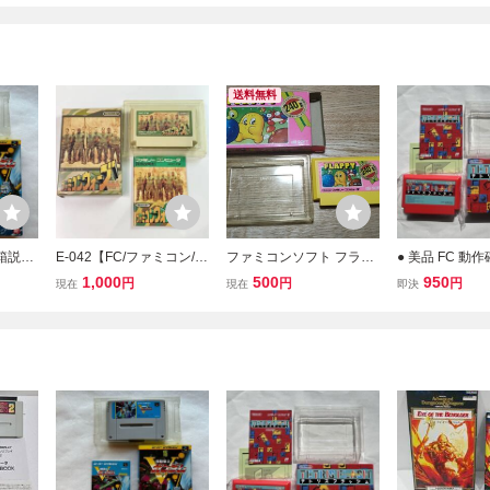
送料無料
 箱説付
E-042【FC/ファミコン/動
ファミコンソフト フラッ
● 美品 FC 動
コンソ
作確認済】「ファミコン
ピー FLAPPY 箱付き・説
トリスフラッシ
1,000
500
950
円
円
円
現在
現在
即決
ンダム
ウォーズ」箱・説明書
明書なし
ゲームソフト 
 説明書
付 カセット清掃済 中
ファミリーコン
古 ゲ
古・現状品 レトロゲーム
ファミコン 説明書