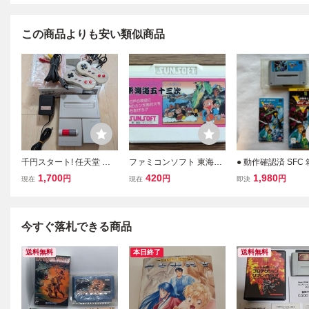
この商品よりも安い類似商品
千円スタート! 任天堂 ニ
ファミコンソフト 東海道
● 動作確認済 SFC
ンテンドー ファミリーコ
五拾三次 箱、説明書無し
き スーパーファミ
1,700
420
1,980
円
円
円
現在
現在
即決
ンピューター ニューファ
動作確認、端子清掃済み
フト 機動戦士Vガ
ミコン HVC-101 清掃 整
ファミコン FCソフト SU
端子清掃済 箱付き
備済! 中古美品! 箱、説明
NSOFT NES まとめて取
付き 取扱説明書 中
書付!完品!
り引き応談
ームソフト
今すぐ落札できる商品
送料無料
本日終了
送料無料