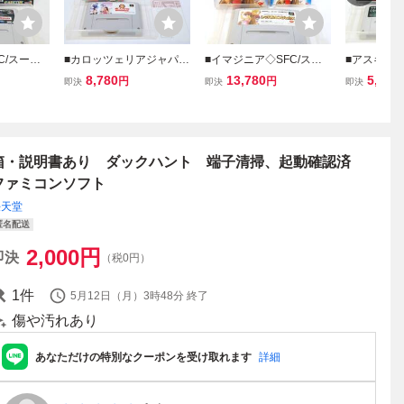
C/スーパ
■カロッツェリアジャパン
■イマジニア◇SFC/スー
■アスキー◇
フト☆ア
◇SFC/スーパーファミコ
パーファミコンソフト☆
ーファミコ
8,780
13,780
5,380
円
円
即決
即決
即決
ビホルダ
ンソフト☆平成軍人将棋
スーパーレッスルエンジ
ィザードリ
明書あり
☆箱/取扱説明書あり【端
ェルス☆箱/取扱説明書あ
ードリィ5 
作確認済
子清掃/動作確認済み】■
り【端子清掃/動作確認済
明書あり【
み】■
確認済み】
箱・説明書あり ダックハント 端子清掃、起動確認済
ファミコンソフト
任天堂
匿名配送
2,000
円
即決
（税0円）
1
件
5月12日（月）3時48分
終了
傷や汚れあり
あなただけの特別なクーポンを受け取れます
詳細