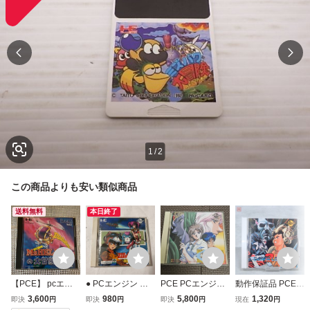
1
/
2
この商品よりも安い類似商品
送料無料
本日終了
【PCE】 pcエン
● PCエンジン コ
PCE PCエンジン
動作保証品 PCE P
ジン Mr.HELIの大
ズミックファンタ
CD-ROM2 秘宝伝
Cエンジン CD-RO
3,600
980
5,800
1,320
即決
円
即決
円
即決
円
現在
円
冒険
ジー 冒険少年ユウ
説 クリスの冒険
M2 ダウンロード2