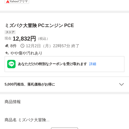
Yahoo!フリマ
CD-ROM2 PCE ゲ
パック・イン・ビ
DOWNLOAD 2 箱
ームソフト 箱説付
デオ
説帯ハガキ付【10
き 高山みなみ 高
田由美 水島裕 中
ミズバク大冒険 PCエンジン PCE
尾隆聖 玄田哲章
ストア
12,832
円
現在
（税込）
8
件
12月2日（月）22時57分
終了
やや傷や汚れあり
あなただけの特別なクーポンを受け取れます
詳細
5,000円相当、落札価格がお得に
商品情報
商品名 ミズバク大冒険...