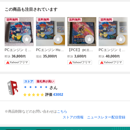
この商品も注目されています
送料無料
送料無料
送料無料
送料無料
PCエンジン ミズ
PCエンジン HuC
【PCE】 pcエン
PCエンジン ミズ
バク大冒険 HuCA
ARD ミズバク大
ジン Mr.HELIの大
バク大冒険 TAITO
36,800
35,000
3,600
40,000
即決
円
現在
円
即決
円
即決
円
RD PCE TAITO
冒険 TAITO 1992
冒険
CORPORATION 1
Yahoo!フリマ
Yahoo!フリマ
Yahoo!フリマ
年 レトロゲーム
993年
ストア
落札率が高い
＊ ＊ ＊ ＊ ＊
さん
評価
43002
※商品削除などのお問い合わせは
こちら
ストアの情報
ニュースレター配信登録