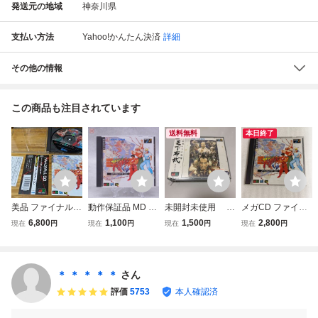
発送元の地域
神奈川県
支払い方法
Yahoo!かんたん決済
詳細
その他の情報
この商品も注目されています
送料無料
本日終了
美品 ファイナルフ
動作保証品 MD メ
未開封未使用 メ
メガCD ファイナ
ァイトCD 帯あ
ガCD ファイナル
ガドライブ メガC
ルファイトCD
6,800
1,100
1,500
2,800
現在
円
現在
円
現在
円
現在
円
り ディスク傷ほ
ファイト CD Final
D 英雄たちの咆哮
ぼなし メガCD SE
Fight CD 箱説帯付
天下布武
GA メガドライブ
【PP
＊ ＊ ＊ ＊ ＊
さん
評価
5753
本人確認済