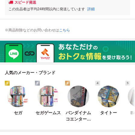
スピード発送
この出品者は平均24時間以内に発送しています
詳細
※商品削除などのお問い合わせは
こちら
人気のメーカー・ブランド
1
2
3
4
5
セガ
セガゲームス
バンダイナム
タイトー
B
コエンターテ
インメント