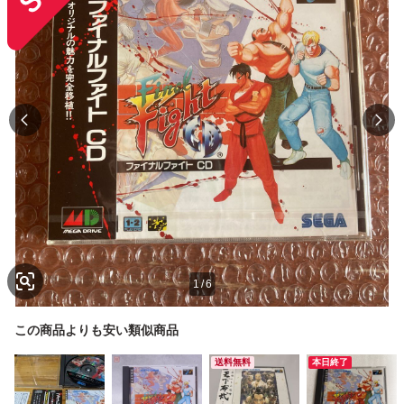
1
/
6
この商品よりも安い類似商品
送料無料
本日終了