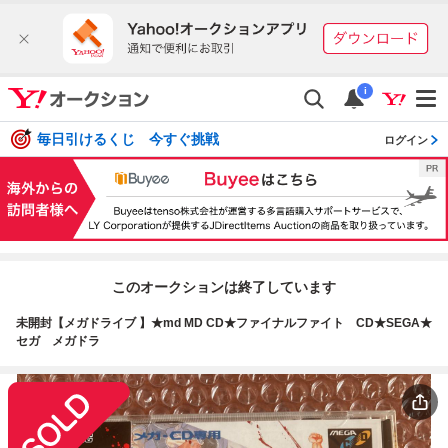
i
毎日引けるくじ 今すぐ挑戦
ログイン
このオークションは終了しています
未開封【メガドライブ 】★md MD CD★ファイナルファイト CD★SEGA★
セガ メガドラ