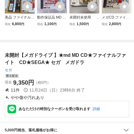
美品 ファイナルフ
動作保証品 MD メ
未開封未使用 メ
メガCD ファイナ
ァイトCD 帯あ
ガCD ファイナル
ガドライブ メガC
ルファイトCD
6,800
1,100
1,500
2,800
現在
円
現在
円
現在
円
現在
円
り ディスク傷ほ
ファイト CD Final
D 英雄たちの咆哮
ぼなし メガCD SE
Fight CD 箱説帯付
天下布武
GA メガドライブ
【PP
未開封【メガドライブ 】★md MD CD★ファイナルファ
イト CD★SEGA★ セガ メガドラ
セガ
匿名配送
9,350
円
現在
（税0円）
11
件
11月24日（日）23時6分
終了
やや傷や汚れあり
あなただけの特別なクーポンを受け取れます
詳細
5,000円相当、落札価格がお得に