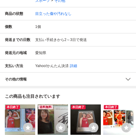
スポーツ
その他
商品の状態
目立った傷や汚れなし
個数
1
個
発送までの日数
支払い手続きから2～3日で発送
発送元の地域
愛知県
支払い方法
Yahoo!かんたん決済
詳細
その他の情報
この商品も注目されています
本日終了
送料無料
本日終了
本日終了