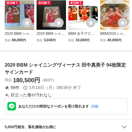
本日終了
本日終了
本日終了
2020 BBM シャイ
2020 BBM シャイ
BBM 女子アスリ
BBM2020シャイ
ニングヴィーナス
ニングヴィーナス
ートカード シャイ
ニングヴィーナ
88,000
3,040
10,000
40,000
現在
円
現在
円
現在
円
即決
円
田中真美子 レギュ
田中真美子 Mam
ニングヴィーナス
ス 50枚シリアル
ラーカード 4種 x
iko Tanaka レギ
2020 レギュラー
ホロ箔サイン 田
10枚 合計40枚セ
ュラーカード
カード 91種 / 田中
中真美子＆町田瑠
ット
真美子 平野美
唯 即決 ルーキー
2020 BBM シャイニングヴィーナス 田中真美子 94枚限定
宇 伊佐風椰 小
RC バスケット
林諭果 みなみ
ボール 大谷翔平
サインカード
180,500
円
現在
（税0円）
98
件
3月18日（月）0時38分
終了
目立った傷や汚れなし
あなただけの特別なクーポンを受け取れます
詳細
5,000円相当、落札価格がお得に