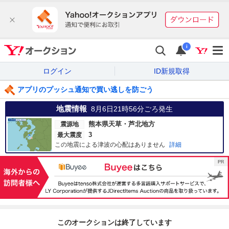
i
ログイン
ID新規取得
アプリのプッシュ通知で買い逃しを防ごう
地震情報
8月6日21時56分
ごろ発生
熊本県天草・芦北地方
震源地
3
最大震度
この地震による津波の心配はありません
詳細
このオークションは終了しています