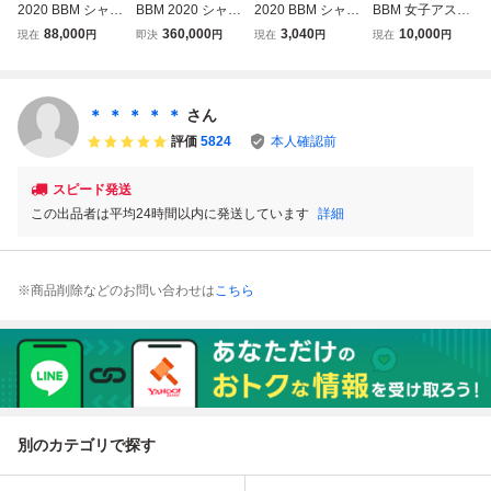
2020 BBM シャイ
BBM 2020 シャイ
2020 BBM シャイ
BBM 女子アスリ
ニングヴィーナス
ニングヴィーナ
ニングヴィーナス
ートカード シャイ
88,000
360,000
3,040
10,000
現在
円
即決
円
現在
円
現在
円
田中真美子 レギュ
ス 田中真美子レ
田中真美子 Mam
ニングヴィーナス
ラーカード 4種 x
ギュラーカード３
iko Tanaka レギ
2020 レギュラー
10枚 合計40枚セ
種類＋レギュラー
ュラーカード
カード 91種 / 田中
ット
コンボカード1種
真美子 平野美
＊ ＊ ＊ ＊ ＊
さん
類＆私服版40枚限
宇 伊佐風椰 小
評価
5824
本人確認前
定直筆サインカー
林諭果 みなみ
ド
スピード発送
この出品者は平均24時間以内に発送しています
詳細
※商品削除などのお問い合わせは
こちら
別のカテゴリで探す