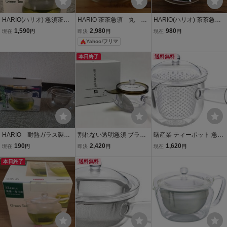
HARIO(ハリオ) 急須茶茶
HARIO 茶茶急須 丸 45
HARIO(ハリオ) 茶茶急須
角 450ml 新品 CHJKN-45
0ml 耐熱ガラス製 急
丸 実用容量450ml 新品 透
1,590
2,980
980
現在
円
即決
円
現在
円
未使用品
須
明 CHJMN-45T 電子レン
Yahoo!フリマ
ジ対応 未使用品
本日終了
送料無料
HARIO 耐熱ガラス製
割れない透明急須 ブラウ
曙産業 ティーポット 急須
茶茶急須 丸 ４５０ｍ
ン 270ml 日本製 新品
タイプ L 日本製 横手 透明
190
2,420
1,620
現在
円
即決
円
現在
円
ｌ ふたなし
でお茶の出具合がよく見
本日終了
送料無料
える プラスチック製で割
れにくい 水切れがよく注
ぎやすい 目詰