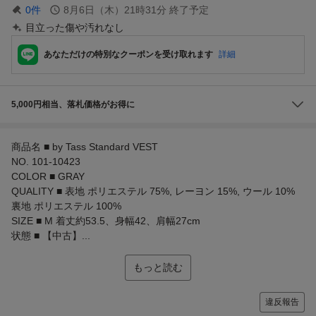
0
件
8月6日（木）21時31分
終了予定
目立った傷や汚れなし
あなただけの特別なクーポンを受け取れます
詳細
5,000円相当、落札価格がお得に
商品名 ■ by Tass Standard VEST
NO. 101-10423
COLOR ■ GRAY
QUALITY ■ 表地 ポリエステル 75%, レーヨン 15%, ウール 10%
裏地 ポリエステル 100%
SIZE ■ M 着丈約53.5、身幅42、肩幅27cm
状態 ■ 【中古】...
もっと読む
違反報告