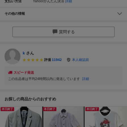
支払い方法
Yahoo!かんたん決済
詳細
その他の情報
質問する
k
さん
評価
11942
本人確認前
スピード発送
この出品者は平均24時間以内に発送しています
詳細
お探しの商品からのおすすめ
本日終了
本日終了
本日終了