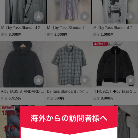
M【by Tass Standard 2B
M 【by Tass Standard バ
M【by Tass Standard Tシ
JACKET 101-10422 Gray
イタススタンダード スト
ャツ バイ タス スタンダー
3,000
2,000
1,000
現在
円
現在
円
現在
円
Grey バイ タス スタンダ
ライプシャツ】
ド Tシャツ NO. 101-1064
ード テーラードジャケッ
0】
本日終了
ト グレー】
■ by TASS STANDARD バ
by Tass Standard バイタ
【HC921】◆by Tass Sta
イタススタンダード 長袖
ススタンダード 半袖シャ
ndard バイ タススタンダ
6,415
500
8,000
即決
円
即決
円
現在
円
ダウン ジャケット サイズ
ツ リブ 胸ポケット付き 灰
ード ピッグレザー 豚革 エ
M ブラック メンズ
送料無料
青●★2
ルボーパッチ Wジップ ブ
本日終了
ルゾン ジャケット 黒 ブラ
ック M