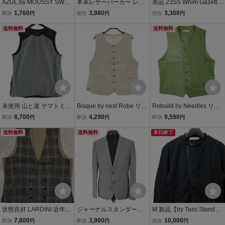
AZUL by MOUSSY SWEA
本革レザーパーカー レザ
美品 23SS Whim Gazette
TTER LONG VEST ロング
ージャケット ロングコー
ウィムガゼット テーラー
1,760
3,980
3,300
即決
円
現在
円
現在
円
ベスト グレー アズールバ
ト タス スタンダード ロゴ
ドジレ ベスト サイズF ブ
イマウジー 5-1218M 274
送料無料
ボタン ロング 濃グレー T
ラック
送料無料
191
ass Standerd メンズ G02
61
未使用 山と道 ヤマトミチ
Bisque by nest Robe リネ
Rebuild by Needles リビ
Alpha vest アルファベス
ン 03143-3339 ジレ ベス
ルドバイニードルス 日本
8,700
4,290
9,590
即決
円
即決
円
即決
円
ト ポーラテック ノースリ
ト ベージュ ビスク バイ
製 BDU VEST REMAKE
ーブ ユニセックス 2026
送料無料
ネストローブ 6-0605M 28
送料無料
リメイクミリタリーベス
本日終了
年 Sage Grey XL 710163
4855
ト M Olive ジレ トップス
25
g25704
状態良好 LARDINI 近年モ
ジャーナルスタンダード/j
M 新品【by Tass Standar
デル ラルディーニ サイズ
ournal standard★春夏/テ
d ライダースジャケット
7,800
3,900
10,000
即決
円
即決
円
現在
円