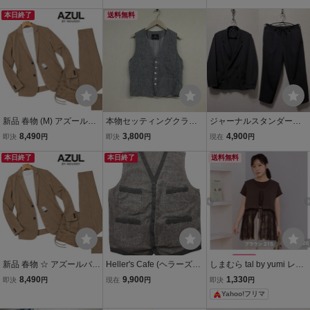
46 S〜M ジレ ベスト 最高
ーラードジャケット【メ
NO. 101-10342 Black バ
級 グレーブラウンベージ
本日終了
ンズM/グレー/gray】Jack
送料無料
イ タス スタンダード ライ
ュ系 ウール シルク イタリ
et/Jumper◆pBH512
ダースジャケット スウェ
ア製
ット地】
新品 春物 (M) アズールバ
本物セッティングクラッ
ジャーナルスタンダードJ
イマウジー AZUL BY M
クスSETTINGCRACKSメ
OURNAL STANDARDセ
8,490
3,800
4,900
即決
円
即決
円
現在
円
OUSSY カジュアル ワッ
ンズビギリネン麻ジレベ
ットアップMビッグシル
フル セットアップ スー
本日終了
ストメンズサーフビジネ
本日終了
エットLダークグレー墨黒
送料無料
ツ ベージュ テーラー
ススーツモードゴルフド
ダブルWテーラードジャ
ド イージー パンツ
レスバイカーグレー2M
ケット+イージースラック
ス
新品 春物 ☆ アズールバイ
Heller's Cafe (ヘラーズカ
しまむら tal by yumi レー
マウジー AZUL BY MOUS
フェ) HC-132 - Gray-Herri
スジレ ベスト ブラウン 前
8,490
9,900
1,330
即決
円
現在
円
即決
円
SY カジュアル ワッフル
ngbone Vest - / グレーヘ
開きMサイズ
Yahoo!フリマ
セットアップ スーツ (M)
リンボーンベスト size 42