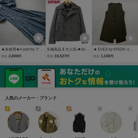
ベージュ テーラード イ
(XL) / ウエアハウス
送料無料
ージー パンツ
★未使用★A part by アパ
$ 極美品 $ 大人気♪■ by Ta
★ EVEX by KRIZIA エヴ
ートバイ/ブルー・バルー
ss Standard タススタンダ
ェックス バイ クリツィア
2,600
10,527
1,100
現在
円
即決
円
現在
円
ンスリーブ レースジャガ
ード ■ ウール素材・ Pコ
ベスト テーラードジレ ア
ード フレアーロングワン
ート ショートコート ■ グ
ウター 羽織 ノースリーブ
ピース/定価1.6万円/手洗
レー系 ■ メンズ M ■ 送料
ロング 婦人服 カーキ 40
い◎
無料
レディース
人気のメーカー・ブランド
1
2
3
4
5