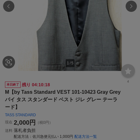
1
/
5
4
残り
04:10:17
本日終了
M【by Tass Standard VEST 101-10423 Gray Grey
バイ タス スタンダード ベスト ジレ グレー テーラ
ード】
TASS STANDARD
2,000
円
現在
（税0円）
落札者負担
送料
配送方法
佐川急便元払い 1,000円
配送方法一覧