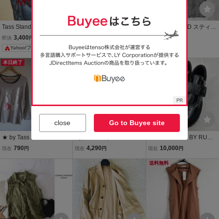
Tass Standard タス・ス
【2011年/希少品】RRL C
STILL BY HAND スティル
タンダード ダウンベス
ANVAS DUCK VEST
バイハンド リネン 千鳥格
3,400
140
5,760
即決
円
現在
円
即決
円
ト Mサイズ
【M】キャンバス ダック
子 ハウンドトゥース 総柄
Yahoo!フリマ
ベスト MONTANA 錆入り
ショールカラー ジレ ベス
針付きバックルバック ジ
ト size.46 (M) グレー 日本
本日終了
本日終了
レ ビンテージ RALPH LA
製 VE0151
UREN
close
Go to Buyee site
★ by Tass Standard バイ
定価15400円 2024AW ジ
M102△ AGILE BY RUCO
タススタンダード 七分袖
ャーナルスタンダード JO
LINE アージレバイルコラ
790
4,290
10,000
現在
円
現在
円
現在
円
Tシャツ sizeM ★
URNAL STANDARD ギャ
イン 厚底スニーカー レデ
ザーダブルジップベスト
ィース サイズ37 ブラック
送料無料
チャコールグレー┃ブル
黒 ベルクロ パイソン型押
ゾン【2400015095547】
し シューズ