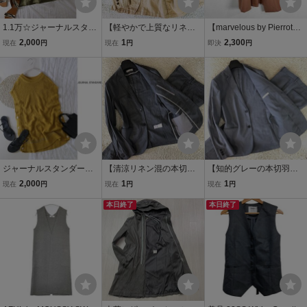
1.1万☆ジャーナルスタン
【軽やかで上質なリネン1
【marvelous by Pierrot】
ダード JOURNAL STAND
00％】JOURNAL STAND
マーベラスバイピエロ ブ
2,000
1
2,300
現在
円
現在
円
即決
円
ARD☆洗える 綿100% コ
ARD ジャーナルスタンダ
ラウン テーラード ロング
ットンタンブラーサファ
ード テーラードジャケッ
ジレ ノースリーブ ベスト
リベスト Fサイズ☆M-B 4
ト ベージュ M 26
レディース Mサイズ【新
302
品】【c043】
ジャーナルスタンダード J
【清涼リネン混の本切羽
【知的グレーの本切羽ス
OURNAL STANDARD☆
ストレッチ】JOURNAL S
トレッチ】JOURNAL ST
2,000
1
1
現在
円
現在
円
現在
円
洗える リネン混 サイドボ
TANDARD ジャーナルス
ANDARD ジャーナルスタ
タン ニットベスト Fサイ
タンダード セットアップ
本日終了
ンダード セットアップ ス
本日終了
ズ☆M-B 4020
スーツ グレー S テーラー
ーツ グレー L テーラード
ドジャケット 3
ジャケット 1