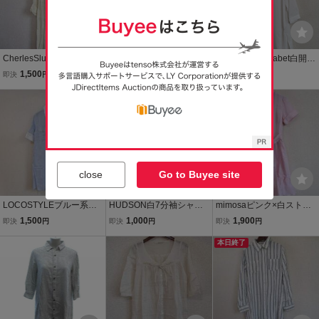
CherlesSlueck白刺繍入長
pastelmaam白7分袖シャ
AlphabetsAlphabet白開襟
袖シフォン膝丈ワンピ（U
ツチュニック(USED）73
7分袖シャツチュニック
1,500
1,600
1,900
即決
円
即決
円
即決
円
SED）50715②)
016②)
（USED）20919②)
close
Go to Buyee site
LOCOSTYLEブルー系ス
HUDSON白7分袖シャツ
mimosaピンク×白ストラ
トライプ半袖シャツチュ
チュニック（USED）205
イプシャツワンピ（USE
1,500
1,000
1,900
即決
円
即決
円
即決
円
ニック（USED）71617)
16②)
D）20517)
本日終了