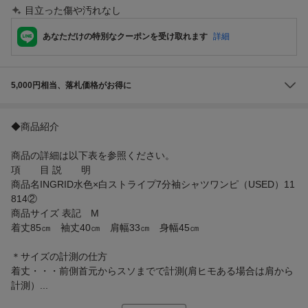
目立った傷や汚れなし
あなただけの特別なクーポンを受け取れます
詳細
5,000円相当、落札価格がお得に
◆商品紹介
商品の詳細は以下表を参照ください。
項 目 説 明
商品名INGRID水色×白ストライプ7分袖シャツワンピ（USED）11
814②
商品サイズ 表記 M
着丈85㎝ 袖丈40㎝ 肩幅33㎝ 身幅45㎝
＊サイズの計測の仕方
着丈・・・前側首元からスソまでで計測(肩ヒモある場合は肩から
計測）...