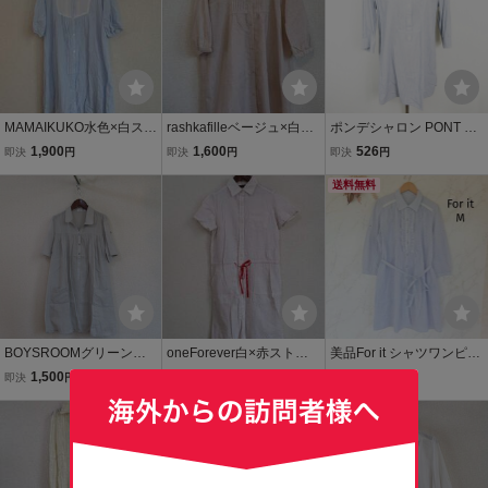
MAMAIKUKO水色×白スト
rashkafilleベージュ×白ボ
ポンデシャロン PONT DE
ライプ5分袖ワンピ（USE
ーダーシャツワンピース
CHALONS シャツ ワンピ
1,900
1,600
526
即決
円
即決
円
即決
円
D）61916)
（USED）51713)
ース 膝上丈 七分袖 綿 2
ネイビー ストライプ kz13
送料無料
661 レディース
BOYSROOMグリーン系×
oneForever白×赤ストラ
美品For it シャツワンピー
白ストライプ半袖シャツ
イプ半袖シャツワンピ（U
ス M 膝上丈 ストライプ
1,500
1,200
1,150
即決
円
即決
円
即決
円
チュニック（USED）825
SED）21316②)
七分袖 フリル
17)
本日終了