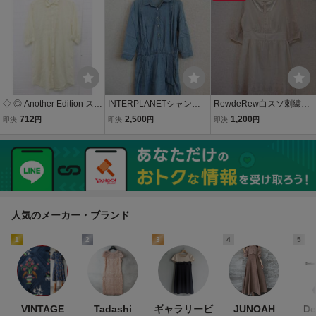
プ 綿100 M
◇ ◎ Another Edition スト
INTERPLANETシャンブ
RewdeRew白スソ刺繍入
ライプ 七分袖 膝下丈 ワン
レー7分袖チュニック（U
り5分袖ワンピース(USE
712
2,500
1,200
即決
円
即決
円
即決
円
ピース イエロー ホワイト
SED）22714)
D)61413)
レディース
人気のメーカー・ブランド
1
2
3
4
5
VINTAGE
Tadashi
ギャラリービ
JUNOAH
De