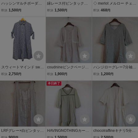
ハッシンマルチボーダー
緑レース付ピンタックダ
◇ merlot メルロー チェッ
半袖リバーシブルシャツ
ブルガーゼ7分袖ミニワン
ク 七分袖 膝下丈 シャツ
1,500
1,500
468
即決
円
即決
円
即決
円
ワンピ（USED）80318)
ピ（USED）22014)
ワンピース ベージュ ホワ
イト レディース
スウィートマインド swee
coudnineピンクベージュ
ハンジローグレー7分袖膝
tmind ワンピース シャツ
レース付7分袖チュニック
丈ワンピ（USED)12101
2,750
1,900
1,200
即決
円
即決
円
即決
円
ワンピース コットン スト
（USED）73017)
4)
ライプ 半袖 М L 青 ブルー
本日終了
レディース
LRFグレー×白ピンタック
HAVINGNOTHINGカーキ
chocolraffineキナリ5分袖
レース付ワンピース（US
7分袖チュニック（USE
ローブワンピース（USE
900
1,500
2,500
即決
円
即決
円
即決
円