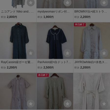
ニコアンド Niko and.. シ
mystywomanリボン付ふ
BROWNY白×紺ストライ
ャツワンピース ミニ スト
んわり七分袖チュニック
プ長袖シャツワンピ(USE
2,800
1,900
2,200
即決
円
即決
円
即決
円
ライプ 七分袖 F 白 ホワイ
（USED）41113)
D）80516②)
ト 紺 ネイビー /YK レディ
本日終了
ース
RayCassin緑ガーゼ素材
ParAvion紺×白ドット7分
JAYROwhite白×水色スト
チェック7分袖シャツワン
袖ワンピ（USED）4231
ライプ長袖シャツチュニ
2,200
2,500
2,200
即決
円
即決
円
即決
円
ピ（USED50716②)
7)
ック(USED31315②)
本日終了