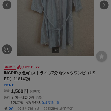
1
/
3
残り
02:19:21
本日終了
INGRID水色×白ストライプ7分袖シャツワンピ（US
ED）11814②)
INGRID
1,500
円
即決
（税0円）
全国一律
240円
送料
（税込）
配送方法
定形外郵便
配送方法一覧
0
件
8月7日（金）22時29分
終了予定