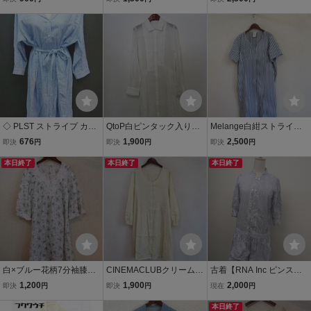
ED）81412)
D）42317②)
D）32418②)
◇ PLST ストライプ カジ
QtoP白ピンタック入り長
Melange白紺ストライプV
ュアル リネン混 麻 綿 コ
袖シャツワンピース（US
ネック半袖シャツワンピ
676
1,900
2,500
即決
円
即決
円
即決
円
ットン 柔らか生地 七分袖
ED)20321②)
（USED）61717)
ミモレ シャツ ワンピース
本日終了
本日終了
本日終了
サイズM ブルー レディー
ス E
白×ブルー花柄7分袖膝丈
CINEMACLUBクリームド
古着【RNA Inc ピンスト
ワンピ（USED）22014)
ット長袖ワンピ（USE
ライプ ワンピース シャ
1,200
1,900
2,000
即決
円
即決
円
現在
円
D）70817)
ツ】 レディース ワンピー
ス 半袖 ブラウス ストライ
本日終了