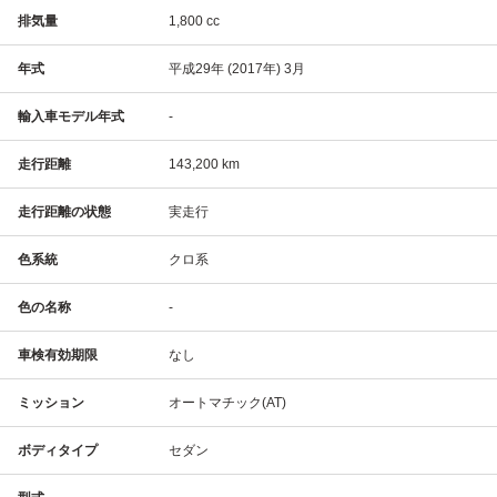
排気量
1,800 cc
年式
平成29年 (2017年) 3月
輸入車モデル年式
-
走行距離
143,200 km
走行距離の状態
実走行
色系統
クロ系
色の名称
-
車検有効期限
なし
ミッション
オートマチック(AT)
ボディタイプ
セダン