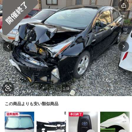
1
/
8
この商品よりも安い類似商品
送料無料
本日終了