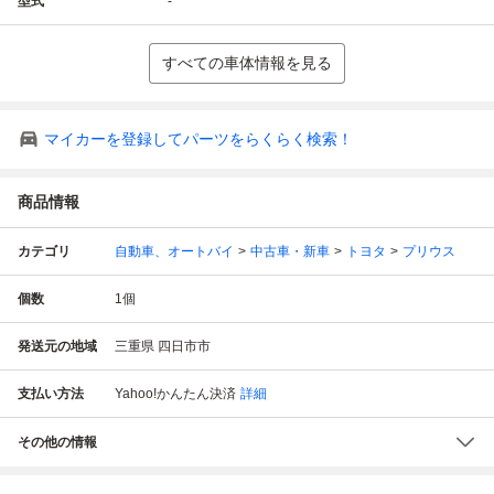
型式
-
すべての車体情報を見る
マイカーを登録してパーツをらくらく検索！
商品情報
カテゴリ
自動車、オートバイ
中古車・新車
トヨタ
プリウス
個数
1
個
発送元の地域
三重県 四日市市
支払い方法
Yahoo!かんたん決済
詳細
その他の情報