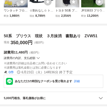
ワンタッチ フロン
☆割れなし☆ トヨ
トヨタ 50系 プリ
JP33833 プリウス
ト サンシェード
タ 純正 ZVW50 ZV
ウス 2ボタン スマ
50系 左フェンダ
1,980
8,789
2,554
13,200
即決
円
現在
円
現在
円
即決
円
車種専用 プリウス
W51 ZVW55 50系
ートキー 007-AD0
ー ZVW50/ZVW5
50系 ZVW50 ZVW
プリウス 後期 フ
027 中古 検)ZVW5
1/ZVW55 PRIUS
51 ZVW55 カーテ
ロントバンパー 5
0/ZVW51/ZVW52/
ン 遮光 日除け 車
2119-47978 黒メ
ZVW55/PRIUS/TO
50系 プリウス 現状 ３月抹消 書類あり ZVW51
中泊 アウトドア
タ系 即納 棚2F-G-
YOTA
キャンプ 紫外線
3★
350,000
円
現在
（税0円）
諸費用
11,480円
（税0円）
諸費用の内訳、支払総額
諸費用の詳細は出品者にお問い合わせください
諸費用は落札金額とは別に必要になります
0
件
6月23日（火）14時36分
終了予定
あなただけの特別なクーポンを受け取れます
詳細
5,000円相当、落札価格がお得に