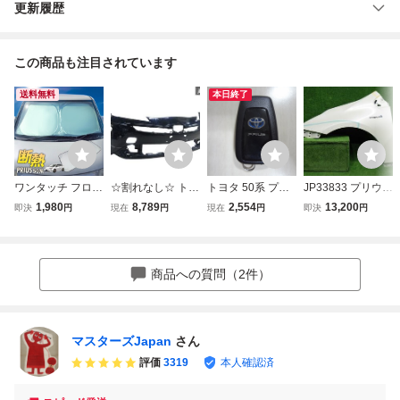
更新履歴
この商品も注目されています
送料無料
本日終了
ワンタッチ フロン
☆割れなし☆ トヨ
トヨタ 50系 プリ
JP33833 プリウス
ト サンシェード
タ 純正 ZVW50 ZV
ウス 2ボタン スマ
50系 左フェンダ
1,980
8,789
2,554
13,200
即決
円
現在
円
現在
円
即決
円
車種専用 プリウス
W51 ZVW55 50系
ートキー 007-AD0
ー ZVW50/ZVW5
50系 ZVW50 ZVW
プリウス 後期 フ
027 中古 検)ZVW5
1/ZVW55 PRIUS
51 ZVW55 カーテ
ロントバンパー 5
0/ZVW51/ZVW52/
ン 遮光 日除け 車
2119-47978 黒メ
ZVW55/PRIUS/TO
商品への質問（2件）
中泊 アウトドア
タ系 即納 棚2F-G-
YOTA
キャンプ 紫外線
3★
マスターズJapan
さん
評価
3319
本人確認済