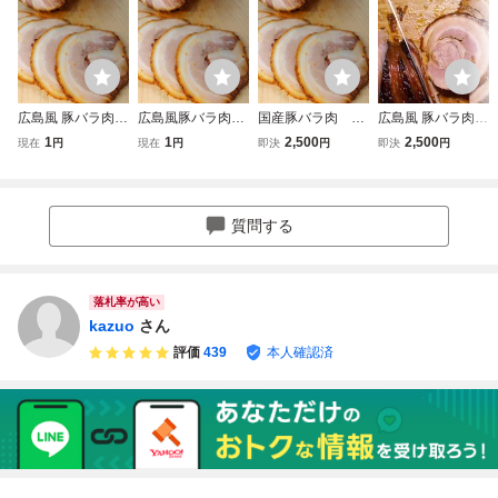
広島風 豚バラ肉チ
広島風豚バラ肉ト
国産豚バラ肉 ト
広島風 豚バラ肉ト
ャーシュー トロト
ロトロチャーシュ
ロトロチャーシュ
ロトロチャーシュ
1
1
2,500
2,500
現在
円
現在
円
即決
円
即決
円
ロ仕上げ 国産豚使
ー 自家製 無添
ー 自家製 無添
ー 自家製 無添
用 自家製 無添
加 1000g
加 1キロ
加 1キロ お試し
加 1000g
商品
質問する
落札率が高い
kazuo
さん
評価
439
本人確認済