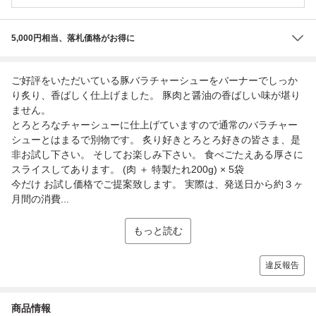
5,000円相当、落札価格がお得に
ご好評をいただいている豚バラチャーシューをバーナーでしっか
り炙り、香ばしく仕上げました。 豚肉と醤油の香ばしい味が堪り
ません。
とろとろなチャーシューに仕上げていますので通常のバラチャー
シューとはまるで別物です。 炙り好きとろとろ好きの皆さま、是
非お試し下さい。 そしてお楽しみ下さい。 食べごたえある厚さに
スライスしてあります。 (肉 ＋ 特製たれ200g) × 5袋
今だけ お試し価格でご提案致します。 実際は、発送日から約３ヶ
月間の消費...
もっと読む
違反報告
商品情報