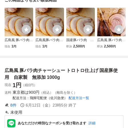
広島風 豚バラ肉チ
広島風豚バラ肉ト
国産豚バラ肉 ト
広島風 豚バラ肉ト
ャーシュー トロト
ロトロチャーシュ
ロトロチャーシュ
ロトロチャーシュ
1
1
2,500
2,500
現在
円
現在
円
即決
円
即決
円
ロ仕上げ 国産豚使
ー 自家製 無添
ー 自家製 無添
ー 自家製 無添
用 自家製 無添
加 1000g
加 1キロ
加 1キロ お試し
加 1000g
商品
広島風 豚バラ肉チャーシュー トロトロ仕上げ 国産豚使
用 自家製 無添加 1000g
1
円
現在
（税0円）
東京都は
900円
送料
（税込）（離島を除く）
配送方法
飛脚宅配便（佐川急便）
配送方法一覧
8
件
6月12日（金）23時5分
終了
未使用
あなただけの特別なクーポンを受け取れます
詳細