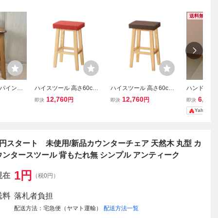
送料無料
パイン材
ハイスツール 高さ60cm
ハイスツール 高さ60cm
ハンドメイ
スツール
天然木 カウンターチェア
天然木 カウンターチェア
ル 天然木 
12,760
12,760
6,900
円
円
即決
即決
即決
ントリー調
シンプル 木目柄 ハイチェ
シンプル 木目柄 ハイチェ
ア
Yahoo!
ア バースツール 椅子 キ
ア バースツール 椅子 キ
ッチン 赤 レッド MAZUK-
ッチン 茶 ブラウン MAZU
0150CRD
K-0150CBR
1円スタート 未使用/新品カウンターチェア 天然木 丸型 カ
ウンタースツール 背もたれ無 シンプル アンティーク
1
円
現在
（税0円）
送料
落札者負担
配送方法
宅急便（ヤマト運輸）
配送方法一覧