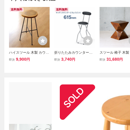
送料無料
送料無料
ハイスツール 木製 カウン
折りたたみカウンターチ
スツール 椅子 木製
ターチェア アイアン 天然
ェア 座面高615mm 背も
ゃれ チェア サイ
9,900
3,740
31,680
円
円
円
即決
即決
即決
木 無垢材 輪切り 年輪 座
たれ付き ハイスツール 軽
ル 玄関 背もたれな
面高60cm 以上 花台 キッ
量約3kg スリム収納 キッ
チュラル 天然木 北
チン 丸太＆アイアンのハ
チンチェア KC-355T
ンティーク 安い 人
イスツール