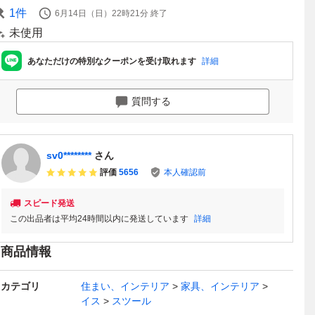
1
件
6月14日（日）22時21分
終了
未使用
あなただけの特別なクーポンを受け取れます
詳細
質問する
sv0********
さん
評価
5656
本人確認前
スピード発送
この出品者は平均24時間以内に発送しています
詳細
商品情報
カテゴリ
住まい、インテリア
家具、インテリア
イス
スツール