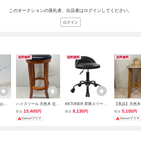
このオークションの落札者、出品者はログインしてください。
ログイン
送料無料
送料無料
送料無料
 おし
ハイスツール 天然木 北欧
KKTONER 昇降スツール
【美品】天然木
ドテーブ
キッチンスツール カウン
背もたれキャスター付き
木製カウンター
15,400
8,130
5,100
円
円
円
即決
即決
即決
し ナ
ターチェア ハイチェア 椅
丸椅子 台所カウンターチ
ハイチェア カ
Yahoo!フリマ
Yahoo!フリマ
欧 ア
子 スツール カウンター
ェア PUレザー Sサイズ
椅子 高さ78cm
気
椅子 木製 バーチェア
黒 （ブラック）ｍ