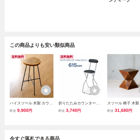
ンティーク
この商品よりも安い類似商品
送料無料
送料無料
ハイスツール 木製 カウン
折りたたみカウンターチ
スツール 椅子 木製
ターチェア アイアン 天然
ェア 座面高615mm 背も
ゃれ チェア サイ
9,900
3,740
31,680
円
円
円
即決
即決
即決
木 無垢材 輪切り 年輪 座
たれ付き ハイスツール 軽
ル 玄関 背もたれな
面高60cm 以上 花台 キッ
量約3kg スリム収納 キッ
チュラル 天然木 北
チン 丸太＆アイアンのハ
チンチェア KC-355T
ンティーク 安い 人
イスツール
今すぐ落札できる商品