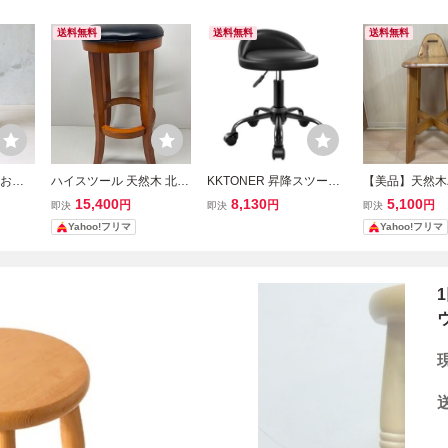
送料無料
送料無料
送料無料
 おし
ハイスツール 天然木 北欧
KKTONER 昇降スツール
【美品】天然木
ドテーブ
キッチンスツール カウン
背もたれキャスター付き
木製カウンター
15,400
8,130
5,100
円
円
円
即決
即決
即決
し ナ
ターチェア ハイチェア 椅
丸椅子 台所カウンターチ
ハイチェア カ
Yahoo!フリマ
Yahoo!フリマ
欧 ア
子 スツール カウンター
ェア PUレザー Sサイズ
椅子 高さ78cm
気
椅子 木製 バーチェア
黒 （ブラック）ｍ