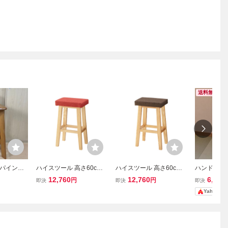
送料無料
パイン材
ハイスツール 高さ60cm
ハイスツール 高さ60cm
ハンドメイ
スツール
天然木 カウンターチェア
天然木 カウンターチェア
ル 天然木 
12,760
12,760
6,900
円
円
即決
即決
即決
ントリー調
シンプル 木目柄 ハイチェ
シンプル 木目柄 ハイチェ
ア
Yahoo!
ア バースツール 椅子 キ
ア バースツール 椅子 キ
ッチン 赤 レッド MAZUK-
ッチン 茶 ブラウン MAZU
0150CRD
K-0150CBR