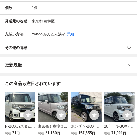
個数
1
個
発送元の地域
東京都 葛飾区
支払い方法
Yahoo!かんたん決済
詳細
その他の情報
更新履歴
この商品も注目されています
N-BOXカスタム[
東京発！車検ロン
ホンダ N-BOX G
26年 N-BOXカス
車検2年付/ G SS
グ！即決24万円★
ターボSSパッケー
タム G・Aパッ
71
21,150
157,555
71,001
現在
円
現在
円
現在
円
現在
円