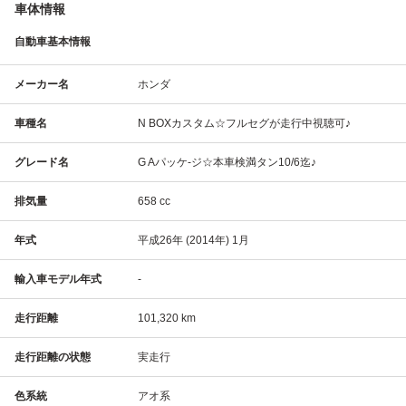
車体情報
自動車基本情報
メーカー名
ホンダ
車種名
N BOXカスタム☆フルセグが走行中視聴可♪
グレード名
G Aパッケ-ジ☆本車検満タン10/6迄♪
排気量
658 cc
年式
平成26年 (2014年) 1月
輸入車モデル年式
-
走行距離
101,320 km
走行距離の状態
実走行
色系統
アオ系