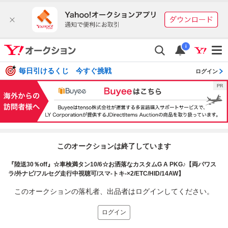
i
毎日引けるくじ 今すぐ挑戦
ログイン
このオークションは終了しています
『陸送30％off』☆車検満タン10/6☆お洒落なカスタムG A PKG♪【両パワス
ラ/外ナビ/フルセグ走行中視聴可/スマ-トキ-×2/ETC/HID/14AW】
このオークションの落札者、出品者はログインしてください。
ログイン