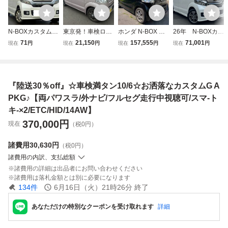
N-BOXカスタム[
東京発！車検ロン
ホンダ N-BOX G
26年 N-BOXカス
車検2年付/ G SS
グ！即決24万円★
ターボSSパッケー
タム G・Aパッ
71
21,150
157,555
71,001
現在
円
現在
円
現在
円
現在
円
パッケ/ 4WD/ バッ
ギャザーズナビ・
ジ 車検２年付き
ケージ！ パー
クカメラ/ ナビ/ T
地デジ・両側パワ
修復歴無 フルセグ
ル 両側パワス
V/ レザーシートカ
スラ・前後ドラレ
バックカメラ 両側
ラ ナビ 純正ア
バー/ 修復歴無し/
コ・ETC・Bカメ
パワスラ 走行９万
ルミ Bカメラ E
『陸送30％off』☆車検満タン10/6☆お洒落なカスタムG A
パールホワイト]
ラ★車検令和10年
キロ台 ETC ター
TC！ 安全装備充
2月乗って帰れま
ボ パドルシフト
実！ 車検：令和
PKG♪【両パワスラ/外ナビ/フルセグ走行中視聴可/スマ-ト
す♪
10年8月
キ-×2/ETC/HID/14AW】
370,000
円
現在
（税0円）
諸費用
30,630円
（税0円）
諸費用の内訳、支払総額
諸費用の詳細は出品者にお問い合わせください
諸費用は落札金額とは別に必要になります
134
件
6月16日（火）21時26分
終了
あなただけの特別なクーポンを受け取れます
詳細