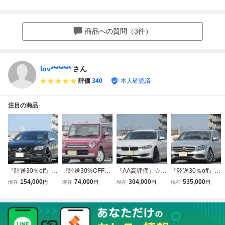
パッケ/ 4WD/ バッ
ギャザーズナビ・
ジ 車検２年付き
ケージ！ パー
クカメラ/ ナビ/ T
地デジ・両側パワ
修復歴無 フルセグ
ル 両側パワス
V/ レザーシートカ
スラ・前後ドラレ
バックカメラ 両側
ラ ナビ 純正ア
バー/ 修復歴無し/
コ・ETC・Bカメ
パワスラ 走行９万
ルミ Bカメラ E
商品への質問（3件）
パールホワイト]
ラ★車検令和10年
キロ台 ETC ター
TC！ 安全装備充
2月乗って帰れま
ボ パドルシフト
実！ 車検：令和
す♪
10年8月
lov********
さん
評価
340
本人確認済
注目の商品
『陸送30％off』☆
『陸送30%OFF』
『AA高評価』☆本
『陸送30％off』☆
車検満タン10/8☆
☆車検タップリ1
車検満タン10/8☆
30年式☆車検9/2
154,000
74,000
304,000
535,000
現在
円
現在
円
現在
円
現在
円
ポ-ルスタ- ☆V60
0/4☆アルトラパ
320dツ-リング ラ
☆安全装備多数☆
D4 Rデザイン【純
ンショコラ G♪
グジュアリ-♪【純
C200アバンギャ
ナビ/Bカメラ/ス
【外ナビ/フルセグ
ナビ/Bカメラ/ス
ルド♪【純ナビ/TV/
マ-トキ-/本革シ-
走行中視聴可/プッ
マ-トキ-×２/ドラ
Bモニタ-/スマ-ト
ト/ハ-マンカ-ドン/
シュS/スマ-トキ-/
レコ/ETC/HID/18A
キ-×２/ETC/ハ-フ