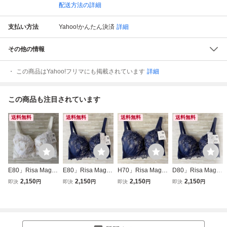
配送方法の詳細
支払い方法
Yahoo!かんたん決済
詳細
その他の情報
この商品はYahoo!フリマにも掲載されています
詳細
この商品も注目されています
送料無料
送料無料
送料無料
送料無料
E80」Risa Magli
E80」Risa Magli
H70」Risa Magli
D80」Risa Magli
リサマリ「S Mak
リサマリ「S Mak
リサマリ「S Mak
リサマリ「S Mak
2,150
2,150
2,150
2,150
即決
円
即決
円
即決
円
即決
円
e」 カロリーネ ブ
e」 カロリーネ ブ
e」 カロリーネ ブ
e」 カロリーネ ブ
ラジャー
ラジャー
ラジャー
ラジャー