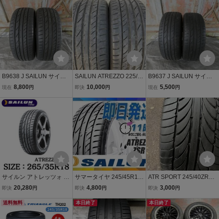
SUV SAILUN/サイルン
上 汚れ、傷、シワ、片べ
サイレン
り等あり 3本2021年/1本2
020年 4本
B9638 J SAILUN サイル
SAILUN ATREZZO 225/4
B9637 J SAILUN サイル
ン ATREZZO ZSR 19イン
5R18 サイルン 225/45
ン ATREZZO ZSR 19イン
8,800
10,000
5,500
現在
円
即決
円
現在
円
チ 235/55ZR19 105W XL
-18 中古タイヤ2本セッ
チ 235/55ZR19 105W XL
2022年 溝 5.9~6.2mm ノ
ト
2022年 溝 3.7~3.8mm ノ
ーマルタイヤ 夏 サマー ラ
ーマルタイヤ 夏 サマー ラ
ジアル 2本 セット
ジアル 2本 セット
サイルン アトレッツォ ZS
サマータイヤ 245/45R17
ATR SPORT 245/40ZR19
R 265/35R18 2本価格 SAI
4本送料税込30,400円 SAI
98W 245/40R19 パリ溝
20,280
4,800
3,000
即決
円
即決
円
即決
円
LUN ATREZZO
LUN(サイレン) ATREZZO
サマータイヤ 2020年
送料無料
ZSR (新品 当日発送)
本日終了
製 薄いイボ付き 1本
本日終了