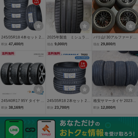
245/35R18 4本セット 20
2025年製造 ミシュラ
バリ山! 30アルファード
25年製造 新品サマータイ
ン PILOT SPORT5 27
ヴェルファイア タイヤ20
47,400
9,000
29,800
即決
円
現在
円
現在
円
ヤ TRIANGLE EffeX Sport
5/40ZR19 1本
25年製造 18インチ 8J+42
TH202 送料無料 トライア
送料無料
送料無料
114.3 5H GGH30 AGH35
ングル 245/35/18
AYH30 235/50R18 純正
タイヤサイズ
245/40R17 95Y タイヤ 4
245/35R18 2本セット 20
格安サマータイヤ 2023年
本セット 245 40 17 ATRE
25年製造 新品サマータイ
製 APTANY SPORTmacro
38,169
23,700
12,000
即決
円
即決
円
即決
円
ZZO ZSR SAILUN サイル
ヤ TRIANGLE EffeX Sport
RA301 245/40ZR19 98W
ン
TH202 送料無料 トライア
XL 4本価格 中古
ングル 245/35/18