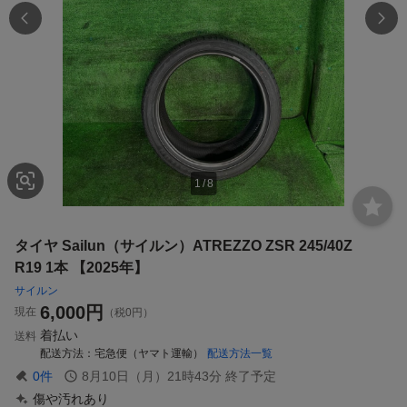
1
/
8
タイヤ Sailun（サイルン）ATREZZO ZSR 245/40Z
R19 1本 【2025年】
サイルン
6,000
円
現在
（税0円）
着払い
送料
配送方法
宅急便（ヤマト運輸）
配送方法一覧
0
件
8月10日（月）21時43分
終了予定
傷や汚れあり