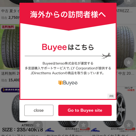
中古 夏タイヤ 235/45R18
中古 夏タイヤ 235/45R18
SAILUN TIRE ATREZZO 2
SAILUN サイルン ATREZ
SAILUN サイルン ATREZ
15/55/R17 2023年製 ドリ
2,750
4,950
4,580
現在
円
現在
円
現在
円
ZO ZSR 1本 2024年製
ZO ZSR 2本セット 2024
ケツ バリみぞ タイヤ 17
送料無料
年製
インチ サイルン アトレッ
ツォ シルビア スカイライ
ン JZX 即ドリ
送料無料 2025年製 夏タ
ミシュラン PILOTSPOR
個人宅配送不可 中古 205/
イヤ Maxtrek マックスト
T5 ２４年製 245/40ZR
55R16 SAILUN サイルン
15,400
11,200
8,030
現在
円
現在
円
即決
円
レック MAXIMUS M1 24
19 中古タイヤ２本
ATREZZO ZSR 2本 2025
5/40ZR19 245/40-19 98W
送料無料
年製 残り溝7.3ミリ
送料無料
2本セット バリ溝
close
Go to Buyee site