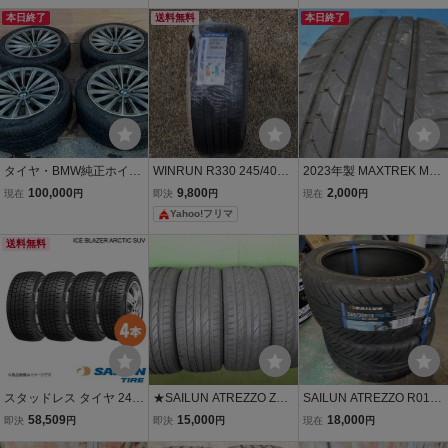
ツォ ZSR【245/35ZR20 9
ZR19 98W 2本Set №862
№8623J 室内保管 エーテ
5Y XL】SAILUN TIRE AT
本日終了
9D 室内保管 中古19イン
送料無料
ィーアールスポーツ 中古
本日終了
REZZO 245/35R20 245/3
チ 夏用タイヤ ラジアルノ
19インチ 夏用 ラジアルノ
5-20 20インチ 245mm
ーマルサマータイヤ
ーマルサマータイヤ
タイヤ・BMW純正ホイー
WINRUN R330 245/40ZR
2023年製 MAXTREK MA
ル4本Continental 245/4
19 98W XL サマータイヤ
XIMUS M1 マックストレ
100,000
9,800
2,000
現在
円
即決
円
現在
円
5ZR19_98Y 275/40
1本
ック 245/40ZR19 98W 1
Yahoo!フリマ
ZR19 _101Y 2020
本 №8956J 室内保管 中古
年 C-665
19インチ 夏用 ラジアル
送料無料
ノーマルサマータイヤ
スタッドレス タイヤ 245/
★SAILUN ATREZZO ZSR
SAILUN ATREZZO R01 S
70R16 4本 2025年製 245
夏タイヤ★245/45R18 10
PORT 265/35R18 97W X
58,509
15,000
18,000
即決
円
即決
円
現在
円
70 16 ICE BLAZER Arctic
0W XL 残り溝:6.2 mm以
L 2本セット サイルン