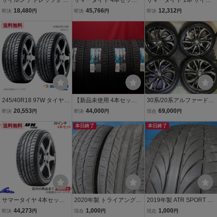
サイルン アトレッツォ ZS
サマータイヤ 4本セット
サマータイヤ 1本 サイル
R 235/40R18 2本価格 SAI
サイルンタイヤ アトレッ
ンタイヤ アトレッツォ ZS
18,480
45,766
12,312
即決
円
即決
円
即決
円
LUN ATREZZO
ツォ ZSR【245/40ZR19 9
R【245/40ZR19 98W X
送料無料
8W XL】SAILUN TIRE AT
L】SAILUN TIRE ATREZZ
REZZO 245/40R19 245/4
O 245/40R19 245/40-19
0-19 19インチ 245mm
19インチ 245mm 40%
245/40R18 97W タイヤ 2
【新品未使用 4本セッ
30系/20系アルファードな
本セット 245 40 18 ATRE
ト】SAILUN(サイルン) AT
ど【19×8J+35 PCD114.3
20,553
44,000
69,000
即決
円
即決
円
現在
円
ZZO ZSR SAILUN サイル
REZZO ZSR [245/30ZR20
5H】weds LEONISアルミ
ン
送料無料
95W XL] ノーマルタイヤ
本日終了
ホイール 【245/40ZR1
本日終了
夏用 ラジアルタイヤ サマ
9】バリ山22年製 夏タイ
ー 夏タイヤ n20
ヤ 4本
サマータイヤ 4本セット
2020年製 トライアングル
2019年製 ATR SPORT 24
サイルンタイヤ アトレッ
TRIANGLE TR967 245/40
5/40ZR19 98W XL 1本
44,273
1,000
1,000
即決
円
現在
円
現在
円