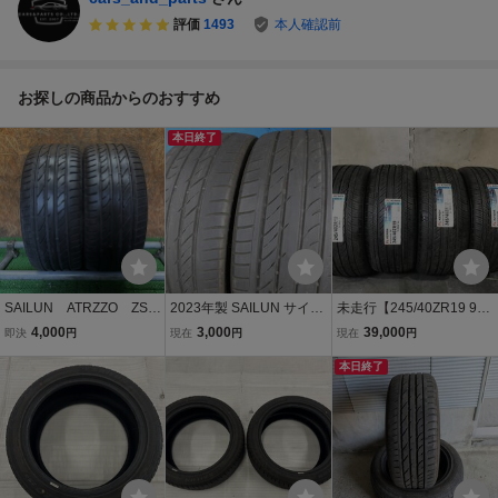
評価
1493
本人確認前
お探しの商品からのおすすめ
本日終了
SAILUN ATRZZO ZSR
2023年製 SAILUN サイル
未走行【245/40ZR19 98
245/40ZR19 98W X
ン ATREZZO ZSR SUV 25
W】2025年製KENDA KR
4,000
3,000
39,000
即決
円
現在
円
現在
円
L 極上バリ山2本価格
5/45ZR20 105Y XL 2本Se
32 タイヤ 4本
O-516 福岡 ★引き取
t №0330F 室内保管 20イ
本日終了
り交換大歓迎★即決サー
ンチ夏用 中古ラジアルノ
ビス品★24年製★人気サ
ーマルサマータイヤ
イズ