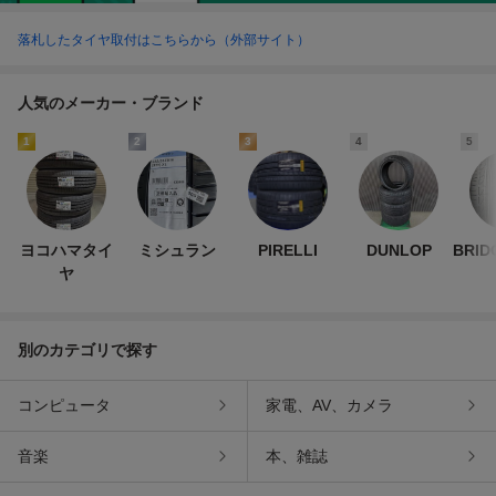
落札したタイヤ取付はこちらから（外部サイト）
人気のメーカー・ブランド
1
2
3
4
5
ヨコハマタイ
ミシュラン
PIRELLI
DUNLOP
BRID
ヤ
別のカテゴリで探す
コンピュータ
家電、AV、カメラ
音楽
本、雑誌