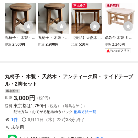
本日終了
送料無料
丸椅子・ 木製・
丸椅子・ 木製・
【美品】天然木 サ
踏み台 木製 ミニ
天然木・ アンティ
天然木・ アンティ
イドテーブル コー
スツール 天然木
2,500
2,900
510
2,240
即決
円
即決
円
現在
円
即決
円
ーク風・ サイドテ
ーク風・ サイドテ
ヒーテーブル アン
桐製 軽量 玄関椅
Yahoo!フリマ
ーブル・ おしゃ
ーブル・ フラワー
ティーク 猫脚 レ
子 飾り台 花台 サ
れ・1脚
スタンド・ ハンド
トロ 木製 インテ
イドテーブル ナチ
メイド・1脚
リア 家具
ュラル チェア
丸椅子・ 木製・ 天然木・ アンティーク風・ サイドテーブ
ル・2脚セット
匿名配送
3,000
円
即決
（税0円）
東京都は
1,750円
送料
（税込）（離島を除く）
配送方法
おてがる配送ゆうパック
配送方法一覧
1
件
6月11日（木）22時33分
終了
未使用