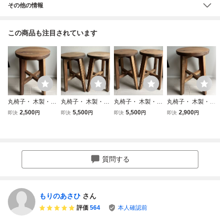
その他の情報
この商品も注目されています
丸椅子・ 木製・
丸椅子・ 木製・
丸椅子・ 木製・
丸椅子・ 木製・
天然木・ アンティ
天然木・ アンティ
天然木・ アンティ
天然木・ アンティ
2,500
5,500
5,500
2,900
即決
円
即決
円
即決
円
即決
円
ーク風・ サイドテ
ーク風・ サイドテ
ーク風・ フラワー
ーク風・ サイドテ
ーブル・ おしゃ
ーブル・2脚セッ
スタンド・ サイド
ーブル・ フラワー
れ・1脚
ト
テーブル・2脚セ
スタンド・ ハンド
ット
メイド・1脚
質問する
もりのあさひ
さん
評価
564
本人確認前