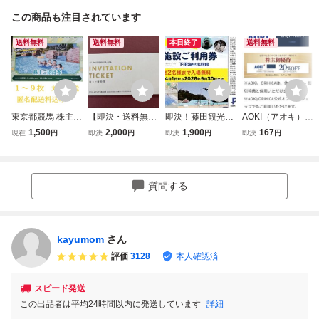
この商品も注目されています
送料無料
送料無料
本日終了
送料無料
東京都競馬 株主優
【即決・送料無
即決！藤田観光
AOKI（アオキ）ホ
待券 東京サマーラ
料】 VTホールデ
日帰り施設ご利用
ールディングス 株
1,500
2,000
1,900
167
現在
円
即決
円
即決
円
即決
円
ンド 1dayパス 1～
ィングス 株主優待
券 株主優待券
主優待券 AOKI、O
9枚 対応可能 株主
券 １冊 キーパーL
複数 箱根小涌園
RIHICA 20%割引
ご招待券 2026年1
ABO 20%割引
ユネッサン 下田
券 有効期限202
0月12日有効期限
他 有効期限2026
海中水族館
6年12月31日
質問する
匿名送料込み
年12月末日まで K
eeper キーパーラ
ボ
kayumom
さん
評価
3128
本人確認済
スピード発送
この出品者は平均24時間以内に発送しています
詳細