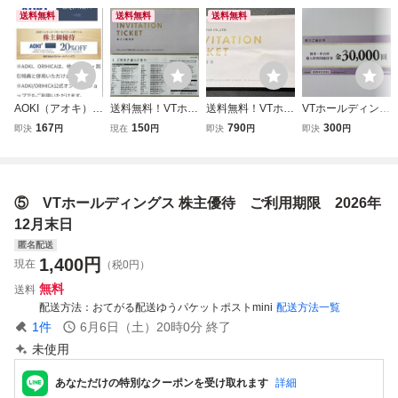
送料無料
送料無料
送料無料
AOKI（アオキ）ホ
送料無料！VTホー
送料無料！VTホー
VTホールディング
ールディングス 株
ルディングス 株主
ルディングス 株主
ス 株主優待 新
167
150
790
300
即決
円
現在
円
即決
円
即決
円
主優待券 AOKI、O
優待 (キーパーLA
優待 (キーパーLA
車・中古車 購入
RIHICA 20%割引
BO除く） 有効期
BO除く） 有効期
時利用優待券 3
券 有効期限202
限2026年12月末
限2026年12月末
0,000円 利用期
6年12月31日
日
日
限2026年12月末
⑤ VTホールディングス 株主優待 ご利用期限 2026年
12月末日
匿名配送
1,400
円
現在
（税0円）
無料
送料
配送方法
おてがる配送ゆうパケットポストmini
配送方法一覧
1
件
6月6日（土）20時0分
終了
未使用
あなただけの特別なクーポンを受け取れます
詳細