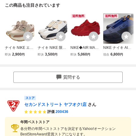
この商品も注目されています
送料無料
送料無料
ナイキ NIKE エア
ナイキ NIKE 限定
NIKE◆AIR MAX 9
NIKE ナイキ AIR
マックス W AIR M
WMNS AIR MAX 9
0_エアマックス 9
MAX エアマック
2,900
3,500
5,060
6,800
即決
円
即決
円
即決
円
現在
円
AX 90 LV8 ライト
0 エアマックス90
0/26cm/RED
ス SNDR SE スニ
アイアンオール ス
スニーカー シュー
ーカー 26cm
ニーカー シューズ
ズ 26cm アイボリ
厚底 US7 24cm ピ
ー 黒 ブラック 32
質問する
ンク FD4328-001
5213-138 メンズ
/HN
ストア
セカンドストリート ヤフオク!店
さん
評価
200436
年間ベストストア
各分野の年間ベストストアを決定するYahoo!オークション
BestStoreAward受賞ストアになります。