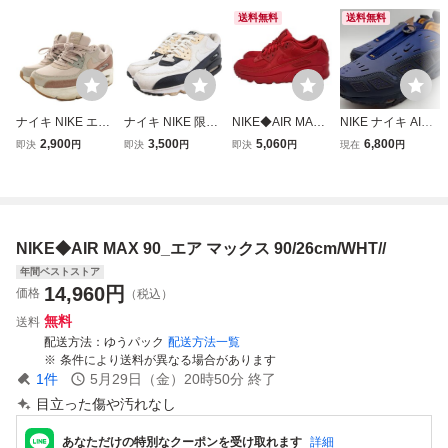
送料無料
送料無料
ナイキ NIKE エア
ナイキ NIKE 限定
NIKE◆AIR MAX 9
NIKE ナイキ AIR
マックス W AIR M
WMNS AIR MAX 9
0_エアマックス 9
MAX エアマック
2,900
3,500
5,060
6,800
即決
円
即決
円
即決
円
現在
円
AX 90 LV8 ライト
0 エアマックス90
0/26cm/RED
ス SNDR SE スニ
アイアンオール ス
スニーカー シュー
ーカー 26cm
ニーカー シューズ
ズ 26cm アイボリ
厚底 US7 24cm ピ
ー 黒 ブラック 32
ンク FD4328-001
5213-138 メンズ
NIKE◆AIR MAX 90_エア マックス 90/26cm/WHT//
/HN
年間ベストストア
14,960
円
価格
（税込）
無料
送料
配送方法
ゆうパック
配送方法一覧
条件により送料が異なる場合があります
1
件
5月29日（金）20時50分
終了
目立った傷や汚れなし
あなただけの特別なクーポンを受け取れます
詳細