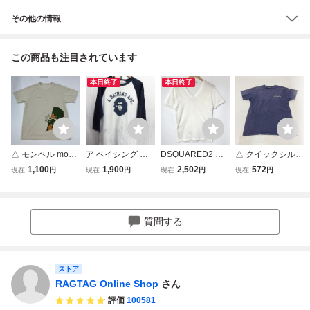
その他の情報
この商品も注目されています
本日終了
本日終了
△ モンベル mont-
ア ベイシング エ
DSQUARED2 デ
△ クイックシルバ
bell ウック 半袖 T
イプ ビッグロゴ
ィースクエアード
ー Quiksilver 半袖
1,100
1,900
2,502
572
現在
円
現在
円
現在
円
現在
円
シャツ メンズ S
ラグランTシャ
Tシャツ 半袖 カッ
Tシャツ メンズ L
サンド ウィック柄
ツ メンズL 白T
トソー Vネック 無
パープル カットソ
カットソー 吸汗速
シャツ 紺白シャツ
地 TEE シンプル
ー ロゴ サーフ US
乾 キャンプ 登山
カットソー デカロ
カジュアル 古着
A製 90s バックプ
質問する
WIC.T 古着
ゴデザインTシャ
メンズ Sサイズ ト
リント ヴィンテー
ツ 06021
ップス A14361◆
ジ 古着
ストア
RAGTAG Online Shop
さん
評価
100581