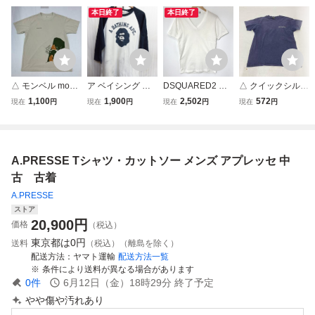
本日終了
本日終了
△ モンベル mont-
ア ベイシング エ
DSQUARED2 デ
△ クイックシルバ
bell ウック 半袖 T
イプ ビッグロゴ
ィースクエアード
ー Quiksilver 半袖
1,100
1,900
2,502
572
現在
円
現在
円
現在
円
現在
円
シャツ メンズ S
ラグランTシャ
Tシャツ 半袖 カッ
Tシャツ メンズ L
サンド ウィック柄
ツ メンズL 白T
トソー Vネック 無
パープル カットソ
カットソー 吸汗速
シャツ 紺白シャツ
地 TEE シンプル
ー ロゴ サーフ US
乾 キャンプ 登山
カットソー デカロ
カジュアル 古着
A製 90s バックプ
A.PRESSE Tシャツ・カットソー メンズ アプレッセ 中
WIC.T 古着
ゴデザインTシャ
メンズ Sサイズ ト
リント ヴィンテー
ツ 06021
ップス A14361◆
ジ 古着
古 古着
A.PRESSE
ストア
20,900
円
価格
（税込）
東京都は
0円
送料
（税込）（離島を除く）
配送方法
ヤマト運輸
配送方法一覧
条件により送料が異なる場合があります
0
件
6月12日（金）18時29分
終了予定
やや傷や汚れあり