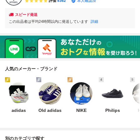
評価
9362
本人確認済
スピード発送
この出品者は平均24時間以内に発送しています
詳細
人気のメーカー・ブランド
1
2
3
4
5
adidas
Old adidas
NIKE
Philips
別のカテゴリで探す