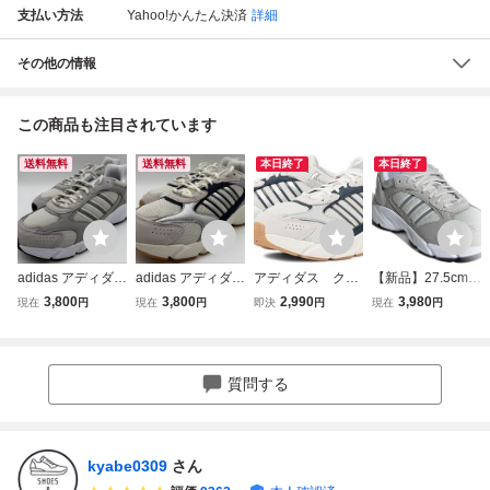
支払い方法
Yahoo!かんたん決済
詳細
その他の情報
この商品も注目されています
送料無料
送料無料
本日終了
本日終了
adidas アディダス
adidas アディダス
アディダス クレ
【新品】27.5cm
W CRAZYCHAOS
CRAZYCHAOS 2
イジーカオス 200
アディダス クレイ
3,800
3,800
2,990
3,980
現在
円
現在
円
即決
円
現在
円
2000 クレイジー
000 M クレイジー
0◆CRAZYCHAO
ジー カオス 2000
カオス2000 スニ
カオス 2000 スニ
S 2000◆IG4351
W ADIDAS CRAZ
ーカー 27.5cm
ーカー 27.5cm
◆27.5cm
Y CHAOS 2000 W
スニーカー グレー
質問する
ランニングシュー
ズ IG4347 710bcii
kyabe0309
さん