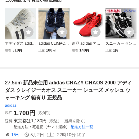
送料無料
アディダス adidas
adidas CLIMACO
新品 adidas アデ
スニーカー ランニ
新品 メンズ アデ
OL メンズスニー
ィダス CORERU
ングシューズ メン
310
100
140
1
現在
円
現在
円
現在
円
現在
円
ィレッタ クロッグ
カー シューズ 靴
NNER M メッシュ
ズ ウォーキング
/ Adilette Clogs サ
アディダス クライ
ランニングシュー
コンフォート メッ
ンダル シューズ
マクール 27.5cm
ズ スニーカー H0
シュ スポーツ キ
スニーカー 白 JH9
4537 27cm メンズ
ャンパス 歩き
849 27.5ＣＭ P
スポーツ ウォーキ
やすい カーキ2
27.5cm 新品未使用 adidas CRAZY CHAOS 2000 アディ
OIU
ング B11312
5.5cm
ダス クレイジーカオス スニーカー シューズ メッシュ ウ
ォーキング 箱有り 正規品
adidas
1,700
円
現在
（税0円）
東京都は
1,180円
送料
（税込）（離島を除く）
配送方法
宅急便（ヤマト運輸）
配送方法一覧
15
件
5月2日（土）22時10分
終了