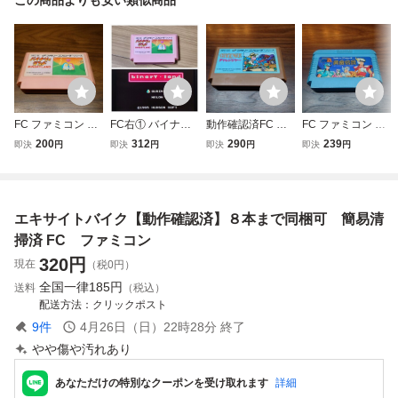
FC ファミコン バ
FC右① バイナリ
動作確認済FC フ
FC ファミコン 聖
イナリィランド ハ
ィランド ファミコ
ァミコン チャレン
闘士星矢 黄金伝説
200
312
290
239
即決
円
即決
円
即決
円
即決
円
ドソン ソフトのみ
ン 端子簡易清掃済
ジャー ソフトのみ
セイントセイヤ B
操作簡易清掃済 簡
簡易清掃済
ANDAI バンダイ
易清掃済
ソフトのみ 初期動
作確認済 簡易清掃
エキサイトバイク【動作確認済】８本まで同梱可 簡易清
済
掃済 FC ファミコン
320
円
現在
（税0円）
全国一律
185円
送料
（税込）
配送方法
クリックポスト
9
件
4月26日（日）22時28分
終了
やや傷や汚れあり
あなただけの特別なクーポンを受け取れます
詳細