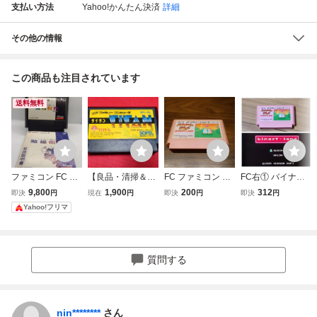
支払い方法
Yahoo!かんたん決済
詳細
その他の情報
この商品も注目されています
送料無料
ファミコン FC 絵
【良品・清掃＆動
FC ファミコン バ
FC右① バイナリ
描衛門 デザエモン
作確認済】FC フ
イナリィランド ハ
ィランド ファミコ
9,800
1,900
200
312
即決
円
現在
円
即決
円
即決
円
カセットと説明書
ァミコン『タイタ
ドソン ソフトのみ
ン 端子簡易清掃済
Yahoo!フリマ
のみ アテナ 簡易
ン（TITAN）』
操作簡易清掃済 簡
動作確認 端子清掃
コレクター・マニ
易清掃済
済
ア必見・まとめ
て・大量
質問する
nin********
さん