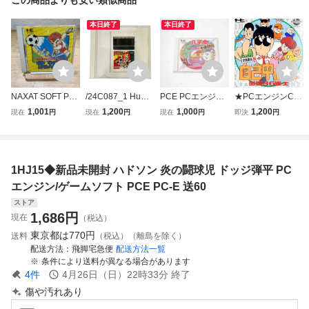
本日終了
本日終了
NAXAT SOFT PC
/24C087_1 HuCA
PCE PCエンジン
★PCエンジンCD
エンジン 熱血高校
RD 炎の闘球児ド
ソフト パチ夫くん
★ 新品未開封
1,001
1,200
1,000
1,200
現在
円
現在
円
現在
円
即決
円
ドッチボール部 サ
ッジ弾平 Vol.52 P
十番勝負
ぎゅわんぶらぁ自
ッカー編 ゲームソ
Cエンジン PCE ゲ
己中心派 激闘36
フト g26070039n
ームソフト 現状品
雀士
n
中古
1HJ15◆新品未開封 ハドソン 炎の闘球児 ドッジ弾平 PC
エンジン/ゲームソフト PCE PC-E 送60
ストア
1,686
円
現在
（税込）
東京都は
770円
送料
（税込）（離島を除く）
配送方法
飛脚宅急便
配送方法一覧
条件により送料が異なる場合があります
4
件
4月26日（日）22時33分
終了
傷や汚れあり