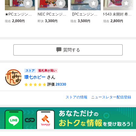
★PCエンジン
NEC PCエンジ
【PCエンジン】
f-543 未開封 希少
炎の闘球児 ドッジ
ン 炎の闘球児ド
炎の闘球児 ドッ
コレクター品 Huc
2,000
3,300
3,500
2,800
現在
円
即決
円
現在
円
現在
円
弾平 ケース・説
ッジ弾平 HuCAR
ジ弾平
ard PCエンジン
明書付 PCE★
D
パチ夫くん 十番勝
負 NEC
質問する
ストア
落札率が高い
環七ホビー
さん
評価
28330
ストアの情報
ニュースレター配信登録