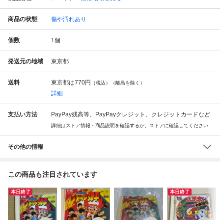
商品の状態
傷や汚れあり
個数
1
個
発送元の地域
東京都
送料
東京都は
770円
（税込）（離島を除く）
詳細
支払い方法
PayPay残高等、PayPayクレジット、クレジットカードなど
詳細はストア情報・商品説明を確認するか、ストアに確認してください
その他の情報
この商品も注目されています
本日終了
本日終了