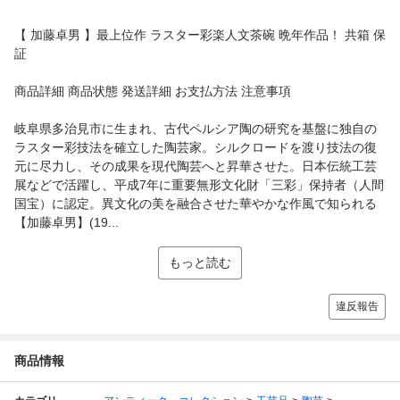
【 加藤卓男 】最上位作 ラスター彩楽人文茶碗 晩年作品！ 共箱 保
証
商品詳細 商品状態 発送詳細 お支払方法 注意事項
岐阜県多治見市に生まれ、古代ペルシア陶の研究を基盤に独自の
ラスター彩技法を確立した陶芸家。シルクロードを渡り技法の復
元に尽力し、その成果を現代陶芸へと昇華させた。日本伝統工芸
展などで活躍し、平成7年に重要無形文化財「三彩」保持者（人間
国宝）に認定。異文化の美を融合させた華やかな作風で知られる
【加藤卓男】(19...
もっと読む
違反報告
商品情報