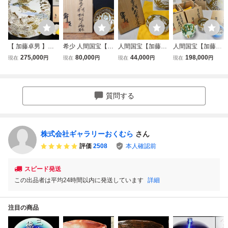
【 加藤卓男 】最
希少 人間国宝【加
人間国宝【加藤卓
人間国宝【加藤卓
上位作 ラスター彩
藤卓男】最晩年 最
男】晩年最上位 ラ
男】三趣酒杯 ラス
275,000
80,000
44,000
198,000
現在
円
現在
円
現在
円
現在
円
双鳥文陶筥 共箱
上位作 ラスター彩
スター彩花鳥文 香
ター彩楽人文酒杯/
保証
胡姫文酒杯 共箱
合 共箱 共布 栞付
正倉院復元三彩花
酒器 酒盃 酒坏 盃
茶道具
形酒杯/青釉花文酒
ぐい呑
杯 三点揃い 共箱
質問する
共布 栞付
株式会社ギャラリーおくむら
さん
評価
2508
本人確認前
スピード発送
この出品者は平均24時間以内に発送しています
詳細
注目の商品