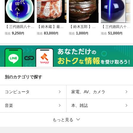
【 三代徳田八十吉
【 鈴木蔵 】最上
【 鈴木五郎 】秀
【 三代徳田八十吉
】秀逸作 耀彩鉢
位作 志野茶碗 人
逸作 唐津茶碗 共
】最上位作 燿彩線
9,250
83,000
1,000
51,000
現在
円
現在
円
現在
円
現在
円
中皿 人間国宝 保
間国宝 共箱(安藤
箱 保証
文壷 人間国宝 共
証
箱) 保証
箱 保証
別のカテゴリで探す
コンピュータ
家電、AV、カメラ
音楽
本、雑誌
もっと見る