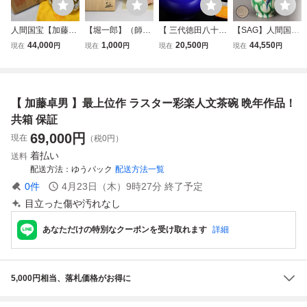
人間国宝【加藤卓
【堀一郎】（師）
【 三代徳田八十吉
【SAG】人間国宝
男】晩年最上位 ラ
加藤孝造！志野茶
】最上位作 碧明燿
加藤卓男 本人作
44,000
1,000
20,500
44,550
現在
円
現在
円
現在
円
現在
円
スター彩花鳥文 香
碗（共箱、共布、
彩壷 人間国宝 共
正倉院復元三彩貼
合 共箱 共布 栞付
栞）。荒川豊蔵！
箱 保証
花文双耳花入 共箱
茶道具
加藤唐九郎！鈴木
共布 本物保証
蔵！鈴木五郎！加
【 加藤卓男 】最上位作 ラスター彩楽人文茶碗 晩年作品！
藤卓男！緋色！最
上位作！本物保
共箱 保証
証！
69,000
円
現在
（税0円）
着払い
送料
配送方法
ゆうパック
配送方法一覧
0
件
4月23日（木）9時27分
終了予定
目立った傷や汚れなし
あなただけの特別なクーポンを受け取れます
詳細
5,000円相当、落札価格がお得に