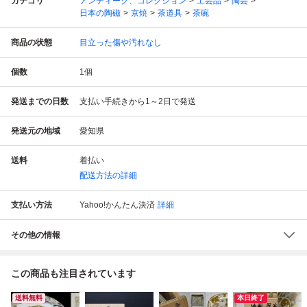
カテゴリ
アンティーク、コレクション
工芸品
陶芸
日本の陶磁
京焼
茶道具
茶碗
商品の状態
目立った傷や汚れなし
個数
1
個
発送までの日数
支払い手続きから1～2日で発送
発送元の地域
愛知県
送料
着払い
配送方法の詳細
支払い方法
Yahoo!かんたん決済
詳細
その他の情報
この商品も注目されています
送料無料
本日終了