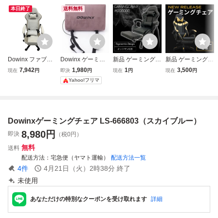
本日終了
送料無料
Dowinx ファブリ
Dowinx ゲーミン
新品 ゲーミングチ
新品 ゲーミングチ
ック ゲーミングチ
グチェア ランバー
ェア オフィスチェ
ェア オフィスチェ
7,942
1,980
1
3,500
現在
円
即決
円
現在
円
現在
円
ェア LS-6657D-0
サポート マッサー
ア デスクチェア
ア デスクチェア
Yahoo!フリマ
8 ベージュ 中古 楽
ジ振動機能付クッ
オットマン付き ブ
オットマン付き ブ
O11460901
ション
ラック
ラック×ゴールド
Dowinxゲーミングチェア LS-666803（スカイブルー）
8,980
円
即決
（税0円）
無料
送料
配送方法
宅急便（ヤマト運輸）
配送方法一覧
4
件
4月21日（火）2時38分
終了
未使用
あなただけの特別なクーポンを受け取れます
詳細