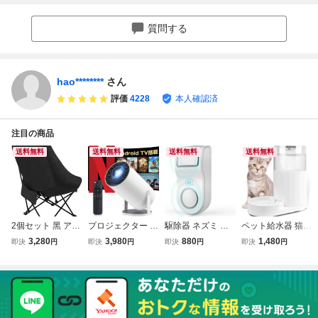
ーク PCゲーミン
オットマン付き 椅
グチェア パソコン
子 テレワーク ｎ
質問する
チェア
hao********
さん
評価
4228
本人確認済
注目の商品
送料無料
送料無料
送料無料
送料無料
2個セット 黑 アウ
プロジェクター 家
駆除器 ネズミ 駆
ペット給水器 猫・
トドアチェア 背凭
庭用 小型
除 超音波 電磁波
犬給水器 自動給水
3,280
3,980
880
1,480
即決
円
即決
円
即決
円
即決
円
れ 折りたたみチェ
ネズミ撃退器【最
器 循環給水器 3L
ア キャンプ チェ
強力タイプの電磁
大容量 水飲み器
ア
波+6種類の超音波
多頭飼い お留守番
+生物波】駆除装
対応 大 中 小型猫
置 人体、動物、環
犬用
境に無害