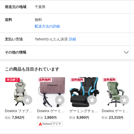
発送元の地域
千葉県
送料
無料
配送方法の詳細
支払い方法
Yahoo!かんたん決済
詳細
その他の情報
この商品も注目されています
本日終了
送料無料
送料無料
送料無料
Dowinx ファブリ
Dowinx ゲーミン
ゲーミングチェア
Dowinx ゲーミン
ック ゲーミングチ
グチェア ランバー
オットマン付き 座
グチェア ファブリ
7,942
1,980
8,980
23,310
現在
円
即決
円
即決
円
即決
円
ェア LS-6657D-0
サポート マッサー
り心地最高 デスク
ック 通気性 幅広
Yahoo!フリマ
8 ベージュ 中古 楽
ジ振動機能付クッ
チェア オフィスチ
座面 オフィスチェ
O11460901
ション
ェア 椅子 テレワ
ア デスクチェア