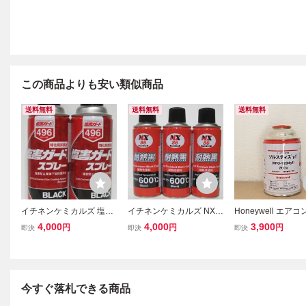
この商品よりも安い類似商品
送料無料
送料無料
送料無料
イチネンケミカルズ 塩害
イチネンケミカルズ NX8
Honeywell エア
ガード スプレー ブラック
6 耐熱黒 ブラック 600℃
ソルスティス HFO-1
4,000
4,000
3,900
円
円
円
即決
即決
即決
496×2本セット
耐熱塗料 スプレー 3本セ
f R-1234yf 200g 
ット
ネンケミカルズ ハ
ル
今すぐ落札できる商品