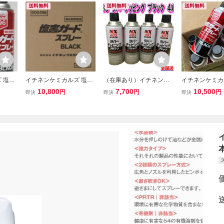
送料無料
送料無料
送料無料
 塩害
イチネンケミカルズ 塩害
（在庫あり）イチネンケ
イチネンケミカ
ブラック
ガード スプレー ブラック
ミカルズ NX483 ラバ
ガード ブラック
10,800
7,700
10,500
円
円
円
即決
即決
即決
496 6本セット
ーチッピングブラック
ト 油性 防錆ス
スプレー 4本セット 送
ビ防止 送料無
料無料