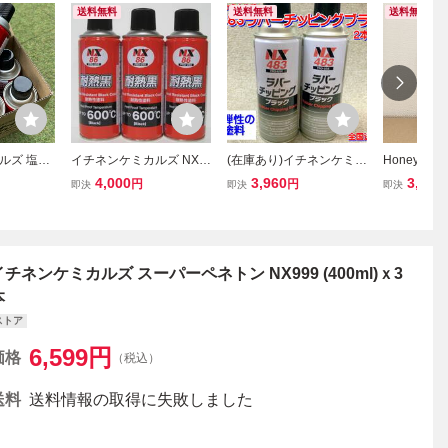
送料無料
送料無料
送料無料
ルズ 塩害
イチネンケミカルズ NX8
(在庫あり)イチネンケミカ
Honeywe
 6本セッ
6 耐熱黒 ブラック 600℃
ルズ ＮＸ483ラバーチ
ソルスティス 
4,000
3,960
3,900
円
円
即決
即決
即決
プレー サ
耐熱塗料 スプレー 3本セ
ッピングブラック 2本セ
f R-1234yf
料
ット
ット 防錆 塗料 下回
ネンケミカ
り 鈑金 保護 ゴム
ル
送料無料
イチネンケミカルズ スーパーペネトン NX999 (400ml)ｘ3
本
ストア
6,599
円
価格
（税込）
送料
送料情報の取得に失敗しました