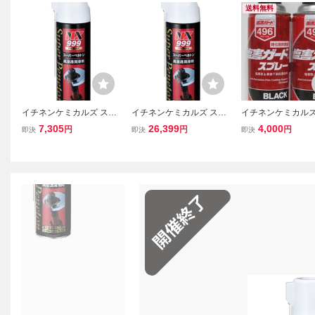
送料無料
イチネンケミカルズ スー
イチネンケミカルズ スー
イチネンケミカルズ
パーペネトン NX999 (40
パーペネトン NX999 (40
ガード スプレー 
7,305
26,399
4,000
円
円
円
即決
即決
即決
0ml)ｘ3本
0ml)ｘ12本
496×2本セット