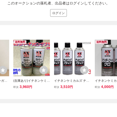
このオークションの落札者、出品者はログインしてください。
ログイン
送料無料
送料無料
コンガス
(在庫あり)イチネンケミカ
イチネンケミカルズ チッ
イチネンケミカル
234y
ルズ ＮＸ483ラバーチ
ピング ブラック 黒 3本セ
1 アンダーコー
3,960
3,510
4,000
円
円
円
即決
即決
即決
1本 イチ
ッピングブラック 2本セ
ット 凹凸チッピング塗料
凸塗料 スプレー
ネウェ
ット 防錆 塗料 下回
420ml NX83 車 車体下部
ト
り 鈑金 保護 ゴム
足回り 保護 塗料 スプレ
送料無料
ー