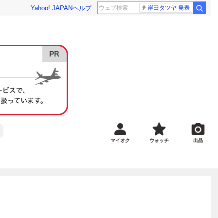
Yahoo! JAPAN
ヘルプ
岸田タツヤ 発表
マイオク
ウォッチ
出品