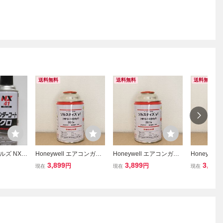
送料無料
送料無料
送料無料
ズ NX4
Honeywell エアコンガス
Honeywell エアコンガス
Honeywe
ト クロ 凹
ソルスティス HFO-1234y
ソルスティス HFO-1234y
ソルスティス 
3,899
3,899
3,899
円
円
現在
現在
現在
 ２本セッ
f R-1234yf 200g 1本 イチ
f R-1234yf 200g 1本 イチ
f R-1234yf
ネンケミカルズ ハネウ
ネンケミカルズ ハネウェ
ネンケミカ
ェル #5
ル #2
ェル #3