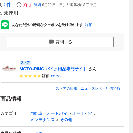
0
件
終了
詳細
6月21日（日）21時53分
終了予定
未使用
あなただけの特別なクーポンを受け取れます
詳細
質問する
ストア
MOTO-RING バイク用品専門サイト
さん
評価
35958
ストアの情報
ニュースレター配信登録
商品情報
カテゴリ
自動車、オートバイ
オートバイ
メンテナンス
その他