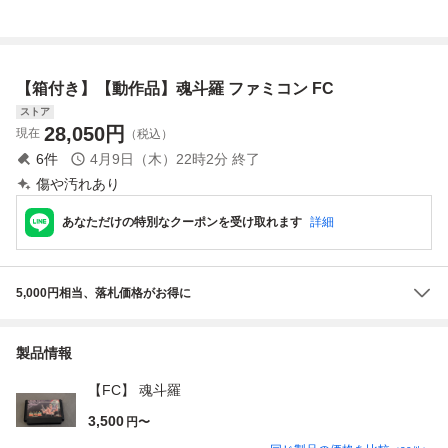
R 魂斗羅 スーパー
コントラ コナミ K
ONAMI 箱説付
【箱付き】【動作品】魂斗羅 ファミコン FC
ストア
28,050
円
現在
（税込）
6
件
4月9日（木）22時2分
終了
傷や汚れあり
あなただけの特別なクーポンを受け取れます
詳細
5,000円相当、落札価格がお得に
製品情報
【FC】 魂斗羅
3,500
円〜