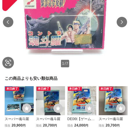
1
/
7
この商品よりも安い類似商品
本日終了
本日終了
本日終了
本日終了
スーパー魂斗羅
スーパー魂斗羅
DE06t【ゲーム】
スーパー魂斗羅
FC ファミリーコ
20,900
20,700
24,000
20,700
現在
円
現在
円
現在
円
現在
円
ンピュータ SUPE