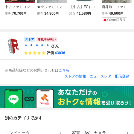
中古ファミコンソ
★☆ファミコンソ
【中古】FC）コナ
魂斗羅 ファミコ
フト 魂斗羅
フト 魂斗羅 コ
ミ ファミリーコ
ン
70,700
34,800
41,580
49,600
即決
円
現在
円
現在
円
即決
円
ントラ 箱・説
ンピュータ SUP
Yahoo!フリマ
付 ☆★
ER魂斗羅 FC
スーパーコント
ラ ファミコン[2
40010471042]
ストア
落札率が高い
＊ ＊ ＊ ＊ ＊
さん
評価
43036
※商品削除などのお問い合わせは
こちら
ストアの情報
ニュースレター配信登録
別のカテゴリで探す
コンピュータ
家電、AV、カメラ