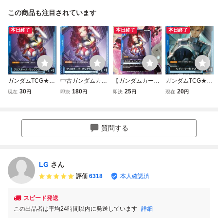
この商品も注目されています
本日終了
本日終了
本日終了
ガンダムTCG★G
中古ガンダムカー
【ガンダムカード
ガンダムTCG★G
D03 クリスチー
ドゲーム GD03-0
ゲーム】 U GD03-
D01 リディ・マ
30
180
25
20
現在
円
即決
円
即決
円
現在
円
ナ・マッケンジ
85[U]：クリスチ
085 クリスチー
ーセナス C 在
ー U 在庫4★同
ーナ・マッケンジ
ナ・マッケンジー
庫4★同梱可 ガ
梱可 ガンダムカ
ー
[GD03] Steel Req
ンダムカードゲー
ードゲーム
uiem
ム
質問する
LG
さん
評価
6318
本人確認済
スピード発送
この出品者は平均24時間以内に発送しています
詳細