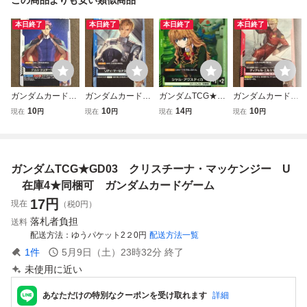
本日終了
本日終了
本日終了
本日終了
ガンダムカードゲ
ガンダムカードゲ
ガンダムTCG★E
ガンダムカードゲ
ーム グエル・ジェ
ーム リディ・マー
B01 シャル・ア
ーム ディアッカ・
10
10
14
10
現在
円
現在
円
現在
円
現在
円
ターク U（GD01-
セナス C（GD01-
クスティカ C
エルスマン C（G
097）白 Lv.3 1CO
089）青 Lv.3 1CO
在庫4★同梱可
D01-095）赤 Lv3
ST Newtype Risin
ST Newtype Risin
ガンダムカードゲ
1COST Newtype
g 1枚（在庫９
g 1枚（在庫７
ーム
Rising 1枚（在庫
ガンダムTCG★GD03 クリスチーナ・マッケンジー U
枚）
枚）
９枚）
在庫4★同梱可 ガンダムカードゲーム
17
円
現在
（税0円）
落札者負担
送料
配送方法
ゆうパケット2２0円
配送方法一覧
1
件
5月9日（土）23時32分
終了
未使用に近い
あなただけの特別なクーポンを受け取れます
詳細