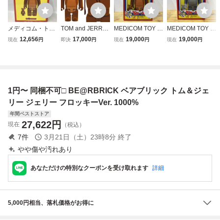
メディコム・トイ
TOM and JERRY
MEDICOM TOY B
MEDICOM TOY B
JERRY フロッキ
2nd JERRY フロ
E@RBRICK 2021
E@RBRICK 2021
12,656
17,000
19,000
19,000
現在
円
即決
円
現在
円
現在
円
ー Ver. 100%&40
ッキー ver. 400%
JERRY フロッキ
TOM フロッキー V
0% (TOM AND JE
ベアブリック/未使
ー Ver. 100％ & 40
er. 100％ & 400％
RRY) BE@RBRIC
用
0％ メディコムト
メディコムトイ T
K BE@RBRICK
イ TOM AND JER
OM AND JERRY
RY
1円〜 同梱不可□ BE@RBRICK ベアブリック トム＆ジェ
リー ジェリー フロッキーVer. 1000%
年間ベストストア
27,622
円
現在
（税込）
7
件
3月21日（土）23時8分
終了
やや傷や汚れあり
あなただけの特別なクーポンを受け取れます
詳細
5,000円相当、落札価格がお得に