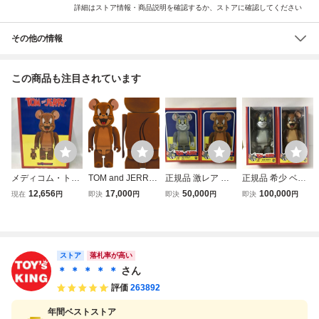
詳細はストア情報・商品説明を確認するか、ストアに確認してください
その他の情報
この商品も注目されています
メディコム・トイ
TOM and JERRY
正規品 激レア ベ
正規品 希少 ベア
JERRY フロッキ
2nd JERRY フロ
アブリック トムと
ブリック トムとジ
12,656
17,000
50,000
100,000
現在
円
即決
円
即決
円
即決
円
ー Ver. 100%&40
ッキー ver. 400%
ジェリー 100%&4
ェリー 400% セッ
0% (TOM AND JE
ベアブリック/未使
00% フロッキー v
ト (BE@RBRICK
RRY) BE@RBRIC
用
er. (BE@RBRICK
2019年初版 1st m
K BE@RBRICK
Tom and Jerry To
odel Tom and Jerr
m&Jerry flocky)
y Tom&Jerry )
ストア
落札率が高い
＊ ＊ ＊ ＊ ＊
さん
評価
263892
年間ベストストア